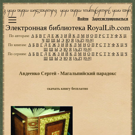
Войти
Зарегистрироваться
Электронная библиотека RoyalLib.com
По авторам:
А
Б
В
Г
Д
Е
Ж
З
И
Й
К
Л
М
Н
О
П
Р
С
Т
У
Ф
Х
Ц
Ч
Ш
Щ
Ы
Э
Ю
Я
[A-Z]
[0-9]
По книгам:
А
Б
В
Г
Д
Е
Ж
З
И
Й
К
Л
М
Н
О
П
Р
С
Т
У
Ф
Х
Ц
Ч
Ш
Щ
Ы
Э
Ю
Я
[A-Z]
[0-9]
По сериям:
А
Б
В
Г
Д
Е
Ж
З
И
Й
К
Л
М
Н
О
П
Р
С
Т
У
Ф
Х
Ц
Ч
Ш
Щ
Ы
Э
Ю
Я
[A-Z]
[0-9]
Авдеенко Сергей - Магальпийский парадокс
скачать книгу бесплатно