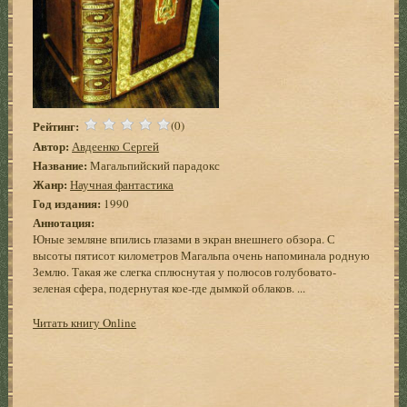
Рейтинг:
(0)
Автор:
Авдеенко Сергей
Название:
Магальпийский парадокс
Жанр:
Научная фантастика
Год издания:
1990
Аннотация:
Юные земляне впились глазами в экран внешнего обзора. С
высоты пятисот километров Магальпа очень напоминала родную
Землю. Такая же слегка сплюснутая у полюсов голубовато-
зеленая сфера, подернутая кое-где дымкой облаков. ...
Читать книгу Online