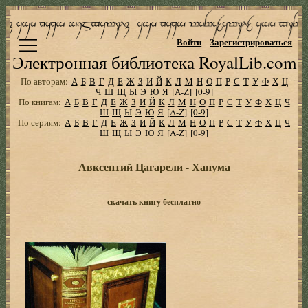
Войти
Зарегистрироваться
Электронная библиотека RoyalLib.com
По авторам:
А
Б
В
Г
Д
Е
Ж
З
И
Й
К
Л
М
Н
О
П
Р
С
Т
У
Ф
Х
Ц
Ч
Ш
Щ
Ы
Э
Ю
Я
[A-Z]
[0-9]
По книгам:
А
Б
В
Г
Д
Е
Ж
З
И
Й
К
Л
М
Н
О
П
Р
С
Т
У
Ф
Х
Ц
Ч
Ш
Щ
Ы
Э
Ю
Я
[A-Z]
[0-9]
По сериям:
А
Б
В
Г
Д
Е
Ж
З
И
Й
К
Л
М
Н
О
П
Р
С
Т
У
Ф
Х
Ц
Ч
Ш
Щ
Ы
Э
Ю
Я
[A-Z]
[0-9]
Авксентий Цагарели - Ханума
скачать книгу бесплатно