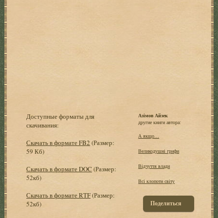
Доступные форматы для
Азімов Айзек
другие книги автора:
скачивания:
А якщо…
Скачать в формате FB2
(Размер:
59 Кб)
Великодушні грифи
Відчуття влади
Скачать в формате DOC
(Размер:
52кб)
Всі клопоти світу
Скачать в формате RTF
(Размер:
Поделиться
52кб)