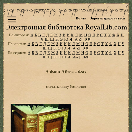
Войти
Зарегистрироваться
Электронная библиотека RoyalLib.com
По авторам:
А
Б
В
Г
Д
Е
Ж
З
И
Й
К
Л
М
Н
О
П
Р
С
Т
У
Ф
Х
Ц
Ч
Ш
Щ
Ы
Э
Ю
Я
[A-Z]
[0-9]
По книгам:
А
Б
В
Г
Д
Е
Ж
З
И
Й
К
Л
М
Н
О
П
Р
С
Т
У
Ф
Х
Ц
Ч
Ш
Щ
Ы
Э
Ю
Я
[A-Z]
[0-9]
По сериям:
А
Б
В
Г
Д
Е
Ж
З
И
Й
К
Л
М
Н
О
П
Р
С
Т
У
Ф
Х
Ц
Ч
Ш
Щ
Ы
Э
Ю
Я
[A-Z]
[0-9]
Азімов Айзек - Фах
скачать книгу бесплатно