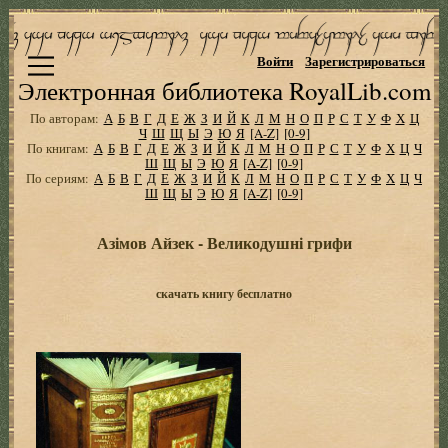
Войти
Зарегистрироваться
Электронная библиотека RoyalLib.com
По авторам:
А
Б
В
Г
Д
Е
Ж
З
И
Й
К
Л
М
Н
О
П
Р
С
Т
У
Ф
Х
Ц
Ч
Ш
Щ
Ы
Э
Ю
Я
[A-Z]
[0-9]
По книгам:
А
Б
В
Г
Д
Е
Ж
З
И
Й
К
Л
М
Н
О
П
Р
С
Т
У
Ф
Х
Ц
Ч
Ш
Щ
Ы
Э
Ю
Я
[A-Z]
[0-9]
По сериям:
А
Б
В
Г
Д
Е
Ж
З
И
Й
К
Л
М
Н
О
П
Р
С
Т
У
Ф
Х
Ц
Ч
Ш
Щ
Ы
Э
Ю
Я
[A-Z]
[0-9]
Азімов Айзек - Великодушні грифи
скачать книгу бесплатно