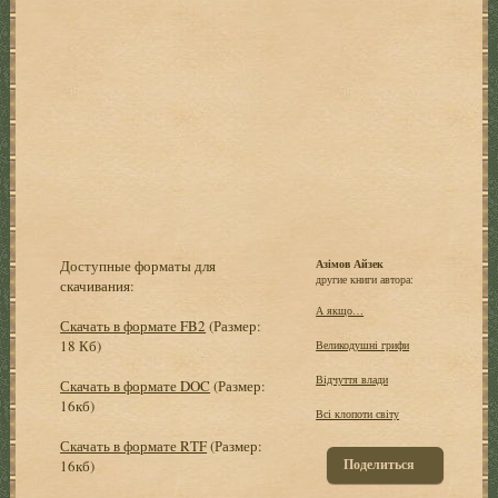
Доступные форматы для
Азімов Айзек
другие книги автора:
скачивания:
А якщо…
Скачать в формате FB2
(Размер:
18 Кб)
Великодушні грифи
Відчуття влади
Скачать в формате DOC
(Размер:
16кб)
Всі клопоти світу
Скачать в формате RTF
(Размер:
Поделиться
16кб)