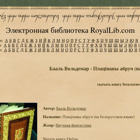
Электронная библиотека RoyalLib.com
м:
А
Б
В
Г
Д
Е
Ж
З
И
Й
К
Л
М
Н
О
П
Р
С
Т
У
Ф
Х
Ц
Ч
Ш
Щ
Ы
Э
Ю
Я
м:
А
Б
В
Г
Д
Е
Ж
З
И
Й
К
Л
М
Н
О
П
Р
С
Т
У
Ф
Х
Ц
Ч
Ш
Щ
Ы
Э
Ю
Я
м:
А
Б
В
Г
Д
Е
Ж
З
И
Й
К
Л
М
Н
О
П
Р
С
Т
У
Ф
Х
Ц
Ч
Ш
Щ
Ы
Э
Ю
Я
Бааль Вольдемар - Плацiнавы абруч (н
скачать книгу бесплатно
Автор:
Бааль Вольдемар
Название:
Плацiнавы абруч (на белорусском языке)
Жанр:
Научная фантастика
Читать книгу Online