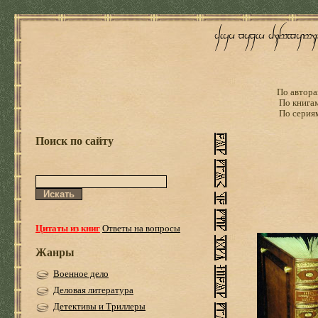
По автора
По книга
По серия
Поиск по сайту
Цитаты из книг
Ответы на вопросы
Жанры
Военное дело
Деловая литература
Детективы и Триллеры