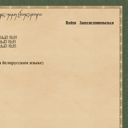
Войти
Зарегистрироваться
[A-Z]
[0-9]
[A-Z]
[0-9]
[A-Z]
[0-9]
а белорусском языке)