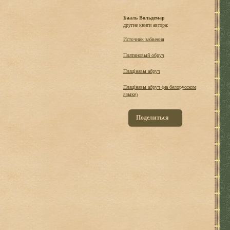
Бааль Вольдемар
другие книги автора:
Источник забвения
Платиновый обруч
Плацiнавы абруч
Плацiнавы абруч (на белорусском
языке)
Поделиться