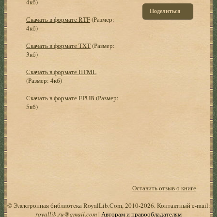
4кб)
Поделиться
Скачать в формате RTF
(Размер:
4кб)
Скачать в формате TXT
(Размер:
3кб)
Скачать в формате HTML
(Размер: 4кб)
Скачать в формате EPUB
(Размер:
5кб)
Оставить отзыв о книге
© Электронная библиотека RoyalLib.Com, 2010-2026. Контактный e-mail:
royallib.ru@gmail.com
|
Авторам и правообладателям