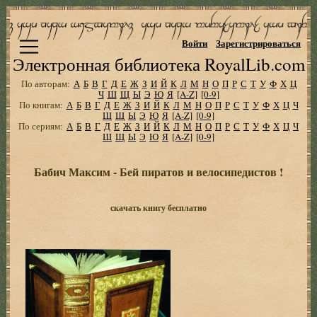
Войти
Зарегистрироваться
Электронная библиотека RoyalLib.com
По авторам:
А
Б
В
Г
Д
Е
Ж
З
И
Й
К
Л
М
Н
О
П
Р
С
Т
У
Ф
Х
Ц
Ч
Ш
Щ
Ы
Э
Ю
Я
[A-Z]
[0-9]
По книгам:
А
Б
В
Г
Д
Е
Ж
З
И
Й
К
Л
М
Н
О
П
Р
С
Т
У
Ф
Х
Ц
Ч
Ш
Щ
Ы
Э
Ю
Я
[A-Z]
[0-9]
По сериям:
А
Б
В
Г
Д
Е
Ж
З
И
Й
К
Л
М
Н
О
П
Р
С
Т
У
Ф
Х
Ц
Ч
Ш
Щ
Ы
Э
Ю
Я
[A-Z]
[0-9]
Бабич Максим - Бей пиратов и велосипедистов !
скачать книгу бесплатно