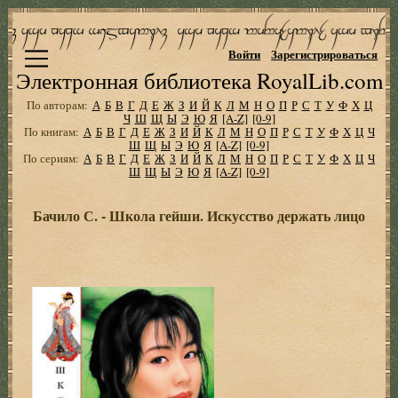
Войти
Зарегистрироваться
Электронная библиотека RoyalLib.com
По авторам:
А
Б
В
Г
Д
Е
Ж
З
И
Й
К
Л
М
Н
О
П
Р
С
Т
У
Ф
Х
Ц
Ч
Ш
Щ
Ы
Э
Ю
Я
[A-Z]
[0-9]
По книгам:
А
Б
В
Г
Д
Е
Ж
З
И
Й
К
Л
М
Н
О
П
Р
С
Т
У
Ф
Х
Ц
Ч
Ш
Щ
Ы
Э
Ю
Я
[A-Z]
[0-9]
По сериям:
А
Б
В
Г
Д
Е
Ж
З
И
Й
К
Л
М
Н
О
П
Р
С
Т
У
Ф
Х
Ц
Ч
Ш
Щ
Ы
Э
Ю
Я
[A-Z]
[0-9]
Бачило С. - Школа гейши. Искусство держать лицо