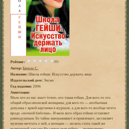
Рейтинг:
(0)
Автор:
Бачило С.
Название:
Школа гейши. Искусство держать лицо
Издательский дом:
Эксмо
Год издания:
2006
Аннотация:
Мало кто из нас знает точно, кто такая гейша. Для кого-то это
общий образ японской женщины, для кого-то — необычная
девушка с яркой картинки в журнале, а для кого-то вообще нечто
вроде «ночной бабочки». И мало кого образ гейши оставляет
равнодушным. Ее тайна завораживает и привлекает, заставляет
мужчин мечтать о ней, а женщин — желать стать такой же
волнующей, как она.На самом деле гейша — великолепно