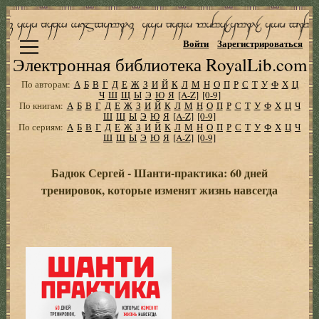
Войти
Зарегистрироваться
Электронная библиотека RoyalLib.com
По авторам:
А
Б
В
Г
Д
Е
Ж
З
И
Й
К
Л
М
Н
О
П
Р
С
Т
У
Ф
Х
Ц
Ч
Ш
Щ
Ы
Э
Ю
Я
[A-Z]
[0-9]
По книгам:
А
Б
В
Г
Д
Е
Ж
З
И
Й
К
Л
М
Н
О
П
Р
С
Т
У
Ф
Х
Ц
Ч
Ш
Щ
Ы
Э
Ю
Я
[A-Z]
[0-9]
По сериям:
А
Б
В
Г
Д
Е
Ж
З
И
Й
К
Л
М
Н
О
П
Р
С
Т
У
Ф
Х
Ц
Ч
Ш
Щ
Ы
Э
Ю
Я
[A-Z]
[0-9]
Бадюк Сергей - Шанти-практика: 60 дней
тренировок, которые изменят жизнь навсегда