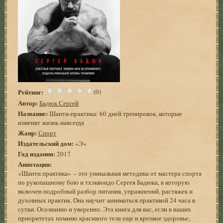
Рейтинг:
(0)
Автор:
Бадюк Сергей
Название:
Шанти-практика: 60 дней тренировок, которые
изменят жизнь навсегда
Жанр:
Спорт
Издательский дом:
«Э»
Год издания:
2017
Аннотация:
«Шанти практика» – это уникальная методика от мастера спорта
по рукопашному бою и тхэквондо Сергея Бадюка, в которую
включен подробный разбор питания, упражнений, растяжек и
духовных практик. Она научит заниматься практикой 24 часа в
сутки. Осознанно и уверенно. Эта книга для вас, если в ваших
приоритетах помимо красивого тела еще и крепкое здоровье,