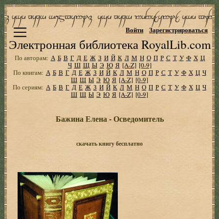
Войти
Зарегистрироваться
Электронная библиотека RoyalLib.com
По авторам:
А
Б
В
Г
Д
Е
Ж
З
И
Й
К
Л
М
Н
О
П
Р
С
Т
У
Ф
Х
Ц
Ч
Ш
Щ
Ы
Э
Ю
Я
[A-Z]
[0-9]
По книгам:
А
Б
В
Г
Д
Е
Ж
З
И
Й
К
Л
М
Н
О
П
Р
С
Т
У
Ф
Х
Ц
Ч
Ш
Щ
Ы
Э
Ю
Я
[A-Z]
[0-9]
По сериям:
А
Б
В
Г
Д
Е
Ж
З
И
Й
К
Л
М
Н
О
П
Р
С
Т
У
Ф
Х
Ц
Ч
Ш
Щ
Ы
Э
Ю
Я
[A-Z]
[0-9]
Бажина Елена - Осведомитель
скачать книгу бесплатно