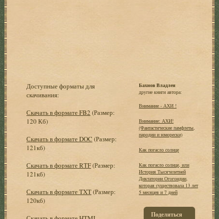
Доступные форматы для
Бахнов Владлен
другие книги автора:
скачивания:
Внимание - АХИ !
Скачать в формате FB2
(Размер:
120 Кб)
Внимание: АХИ!
(Фантастические памфлеты,
пародии и юморески)
Скачать в формате DOC
(Размер:
121кб)
Как погасло солнце
Скачать в формате RTF
(Размер:
Как погасло солнце, или
История Тысячелетней
121кб)
Диктатории Огогондии,
которая существовала 13 лет
Скачать в формате TXT
(Размер:
5 месяцев и 7 дней
120кб)
Поделиться
Скачать в формате HTML