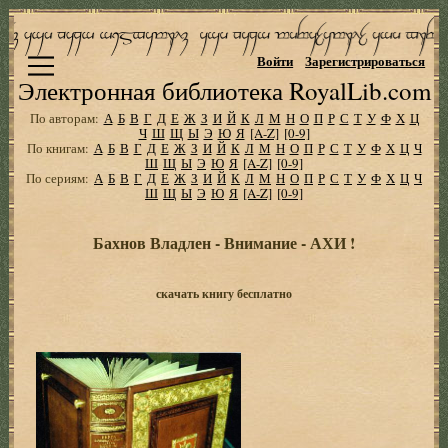
Войти
Зарегистрироваться
Электронная библиотека RoyalLib.com
По авторам:
А
Б
В
Г
Д
Е
Ж
З
И
Й
К
Л
М
Н
О
П
Р
С
Т
У
Ф
Х
Ц
Ч
Ш
Щ
Ы
Э
Ю
Я
[A-Z]
[0-9]
По книгам:
А
Б
В
Г
Д
Е
Ж
З
И
Й
К
Л
М
Н
О
П
Р
С
Т
У
Ф
Х
Ц
Ч
Ш
Щ
Ы
Э
Ю
Я
[A-Z]
[0-9]
По сериям:
А
Б
В
Г
Д
Е
Ж
З
И
Й
К
Л
М
Н
О
П
Р
С
Т
У
Ф
Х
Ц
Ч
Ш
Щ
Ы
Э
Ю
Я
[A-Z]
[0-9]
Бахнов Владлен - Внимание - АХИ !
скачать книгу бесплатно