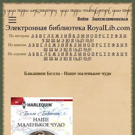
Войти
Зарегистрироваться
Электронная библиотека RoyalLib.com
По авторам:
А
Б
В
Г
Д
Е
Ж
З
И
Й
К
Л
М
Н
О
П
Р
С
Т
У
Ф
Х
Ц
Ч
Ш
Щ
Ы
Э
Ю
Я
[A-Z]
[0-9]
По книгам:
А
Б
В
Г
Д
Е
Ж
З
И
Й
К
Л
М
Н
О
П
Р
С
Т
У
Ф
Х
Ц
Ч
Ш
Щ
Ы
Э
Ю
Я
[A-Z]
[0-9]
По сериям:
А
Б
В
Г
Д
Е
Ж
З
И
Й
К
Л
М
Н
О
П
Р
С
Т
У
Ф
Х
Ц
Ч
Ш
Щ
Ы
Э
Ю
Я
[A-Z]
[0-9]
Баканнон Белла - Наше маленькое чудо