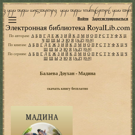
Войти
Зарегистрироваться
Электронная библиотека RoyalLib.com
По авторам:
А
Б
В
Г
Д
Е
Ж
З
И
Й
К
Л
М
Н
О
П
Р
С
Т
У
Ф
Х
Ц
Ч
Ш
Щ
Ы
Э
Ю
Я
[A-Z]
[0-9]
По книгам:
А
Б
В
Г
Д
Е
Ж
З
И
Й
К
Л
М
Н
О
П
Р
С
Т
У
Ф
Х
Ц
Ч
Ш
Щ
Ы
Э
Ю
Я
[A-Z]
[0-9]
По сериям:
А
Б
В
Г
Д
Е
Ж
З
И
Й
К
Л
М
Н
О
П
Р
С
Т
У
Ф
Х
Ц
Ч
Ш
Щ
Ы
Э
Ю
Я
[A-Z]
[0-9]
Балаева Доухан - Мадина
скачать книгу бесплатно