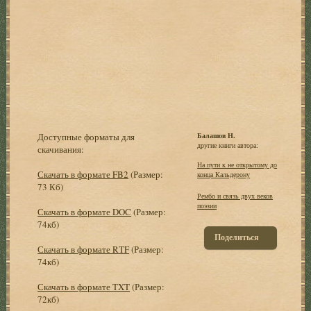
Доступные форматы для
Балашов Н.
другие книги автора:
скачивания:
На пути к не открытому до
Скачать в формате FB2
(Размер:
конца Кальдерону
73 Кб)
Рембо и связь двух веков
поэзии
Скачать в формате DOC
(Размер:
74кб)
Поделиться
Скачать в формате RTF
(Размер:
74кб)
Скачать в формате TXT
(Размер:
72кб)