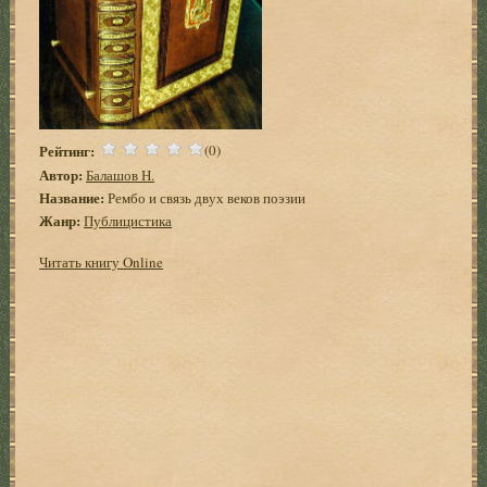
Рейтинг:
(0)
Автор:
Балашов Н.
Название:
Рембо и связь двух веков поэзии
Жанр:
Публицистика
Читать книгу Online