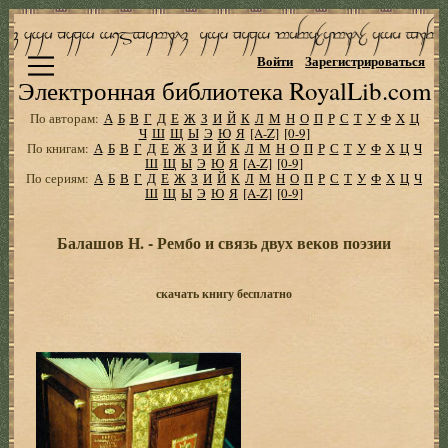
Войти
Зарегистрироваться
Электронная библиотека RoyalLib.com
По авторам:
А
Б
В
Г
Д
Е
Ж
З
И
Й
К
Л
М
Н
О
П
Р
С
Т
У
Ф
Х
Ц
Ч
Ш
Щ
Ы
Э
Ю
Я
[A-Z]
[0-9]
По книгам:
А
Б
В
Г
Д
Е
Ж
З
И
Й
К
Л
М
Н
О
П
Р
С
Т
У
Ф
Х
Ц
Ч
Ш
Щ
Ы
Э
Ю
Я
[A-Z]
[0-9]
По сериям:
А
Б
В
Г
Д
Е
Ж
З
И
Й
К
Л
М
Н
О
П
Р
С
Т
У
Ф
Х
Ц
Ч
Ш
Щ
Ы
Э
Ю
Я
[A-Z]
[0-9]
Балашов Н. - Рембо и связь двух веков поэзии
скачать книгу бесплатно