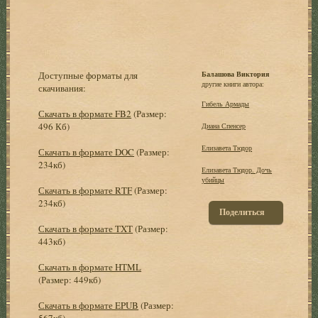
Доступные форматы для
Балашова Виктория
другие книги автора:
скачивания:
Гибель Армады
Скачать в формате FB2
(Размер:
496 Кб)
Диана Спенсер
Елизавета Тюдор
Скачать в формате DOC
(Размер:
234кб)
Елизавета Тюдор. Дочь
убийцы
Скачать в формате RTF
(Размер:
234кб)
Поделиться
Скачать в формате TXT
(Размер:
443кб)
Скачать в формате HTML
(Размер: 449кб)
Скачать в формате EPUB
(Размер:
567кб)