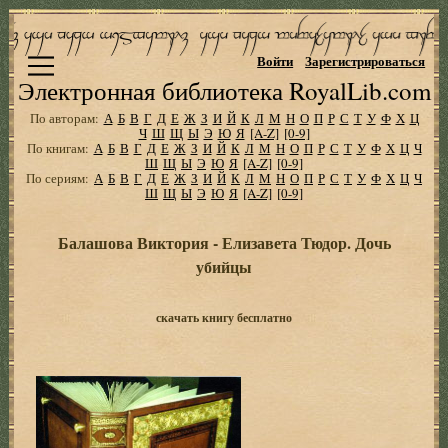
Войти
Зарегистрироваться
Электронная библиотека RoyalLib.com
По авторам:
А
Б
В
Г
Д
Е
Ж
З
И
Й
К
Л
М
Н
О
П
Р
С
Т
У
Ф
Х
Ц
Ч
Ш
Щ
Ы
Э
Ю
Я
[A-Z]
[0-9]
По книгам:
А
Б
В
Г
Д
Е
Ж
З
И
Й
К
Л
М
Н
О
П
Р
С
Т
У
Ф
Х
Ц
Ч
Ш
Щ
Ы
Э
Ю
Я
[A-Z]
[0-9]
По сериям:
А
Б
В
Г
Д
Е
Ж
З
И
Й
К
Л
М
Н
О
П
Р
С
Т
У
Ф
Х
Ц
Ч
Ш
Щ
Ы
Э
Ю
Я
[A-Z]
[0-9]
Балашова Виктория - Елизавета Тюдор. Дочь
убийцы
скачать книгу бесплатно