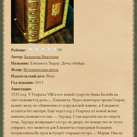
Рейтинг:
(0)
Автор:
Балашова Виктория
Название:
Елизавета Тюдор. Дочь убийцы
Жанр:
Историческая проза
Издательский дом:
Вече
Год издания:
2013
Аннотация:
1533 год. У Генриха VIII и его новой супруги Анны Болейн на
свет появляется дочь — Елизавета. Через некоторое время Генрих
казнит жену по обвинению в супружеской измене, и Елизавета
остаётся без матери. Ещё через год у Генриха от новой жены
наконец появляется сын — Эдуард. Став королём после смерти
отца, Эдуард возвращает сестру ко двору, но вскоре после этого
умирает, что является для Елизаветы очередным большим
потрясением.На трон вступает старшая сестра — Мария. Она не