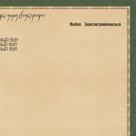
Войти
Зарегистрироваться
[A-Z]
[0-9]
[A-Z]
[0-9]
[A-Z]
[0-9]