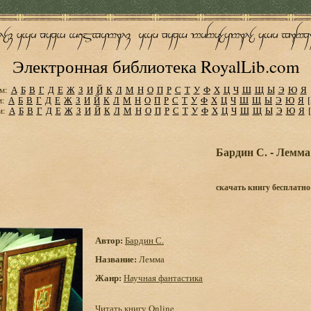
Электронная библиотека RoyalLib.com
м:
А
Б
В
Г
Д
Е
Ж
З
И
Й
К
Л
М
Н
О
П
Р
С
Т
У
Ф
Х
Ц
Ч
Ш
Щ
Ы
Э
Ю
Я
м:
А
Б
В
Г
Д
Е
Ж
З
И
Й
К
Л
М
Н
О
П
Р
С
Т
У
Ф
Х
Ц
Ч
Ш
Щ
Ы
Э
Ю
Я
м:
А
Б
В
Г
Д
Е
Ж
З
И
Й
К
Л
М
Н
О
П
Р
С
Т
У
Ф
Х
Ц
Ч
Ш
Щ
Ы
Э
Ю
Я
Бардин С. - Лемма
скачать книгу бесплатно
Автор:
Бардин С.
Название:
Лемма
Жанр:
Научная фантастика
Читать книгу Online