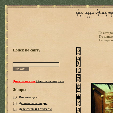
По автора
По книга
По серия
Поиск по сайту
Цитаты из книг
Ответы на вопросы
Жанры
Военное дело
Деловая литература
Детективы и Триллеры