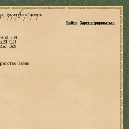
Войти
Зарегистрироваться
[A-Z]
[0-9]
[A-Z]
[0-9]
[A-Z]
[0-9]
Братство Тьмы