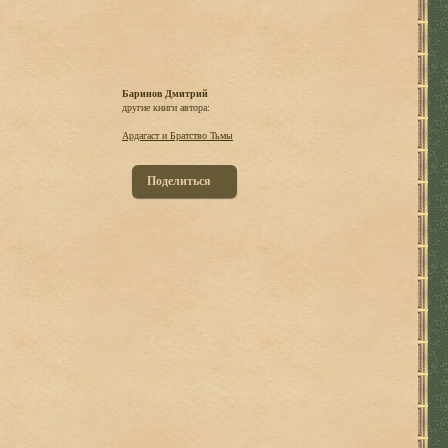
Баринов Дмитрий
другие книги автора:
Ардагаст и Братство Тьмы
Поделиться