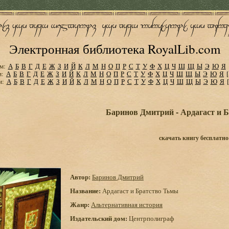
Электронная библиотека RoyalLib.com
м:
А
Б
В
Г
Д
Е
Ж
З
И
Й
К
Л
М
Н
О
П
Р
С
Т
У
Ф
Х
Ц
Ч
Ш
Щ
Ы
Э
Ю
Я
м:
А
Б
В
Г
Д
Е
Ж
З
И
Й
К
Л
М
Н
О
П
Р
С
Т
У
Ф
Х
Ц
Ч
Ш
Щ
Ы
Э
Ю
Я
м:
А
Б
В
Г
Д
Е
Ж
З
И
Й
К
Л
М
Н
О
П
Р
С
Т
У
Ф
Х
Ц
Ч
Ш
Щ
Ы
Э
Ю
Я
Баринов Дмитрий - Ардагаст и 
скачать книгу бесплатно
Автор:
Баринов Дмитрий
Название:
Ардагаст и Братство Тьмы
Жанр:
Альтернативная история
Издательский дом:
Центрполиграф