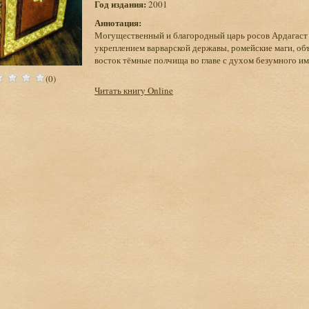
Год издания:
2001
Аннотация:
Могущественный и благородный царь росов Ардагаст
укреплением варварской державы, ромейские маги, об
восток тёмные полчища во главе с духом безумного им
(0)
Читать книгу Online