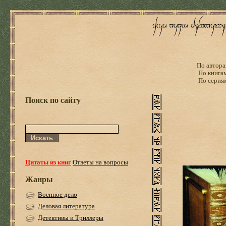
По автора
По книга
По серия
Поиск по сайту
Цитаты из книг
Ответы на вопросы
Жанры
Военное дело
Деловая литература
Детективы и Триллеры