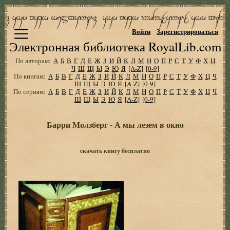
Войти
Зарегистрироваться
Электронная библиотека RoyalLib.com
По авторам:
А
Б
В
Г
Д
Е
Ж
З
И
Й
К
Л
М
Н
О
П
Р
С
Т
У
Ф
Х
Ц
Ч
Ш
Щ
Ы
Э
Ю
Я
[A-Z]
[0-9]
По книгам:
А
Б
В
Г
Д
Е
Ж
З
И
Й
К
Л
М
Н
О
П
Р
С
Т
У
Ф
Х
Ц
Ч
Ш
Щ
Ы
Э
Ю
Я
[A-Z]
[0-9]
По сериям:
А
Б
В
Г
Д
Е
Ж
З
И
Й
К
Л
М
Н
О
П
Р
С
Т
У
Ф
Х
Ц
Ч
Ш
Щ
Ы
Э
Ю
Я
[A-Z]
[0-9]
Барри Молзберг - А мы лезем в окно
скачать книгу бесплатно