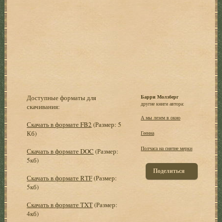
Доступные форматы для
Барри Молзберг
другие книги автора:
скачивания:
А мы лезем в окно
Скачать в формате FB2
(Размер: 5
Кб)
Геенна
Полчаса на снятие мерки
Скачать в формате DOC
(Размер:
5кб)
Поделиться
Скачать в формате RTF
(Размер:
5кб)
Скачать в формате TXT
(Размер:
4кб)