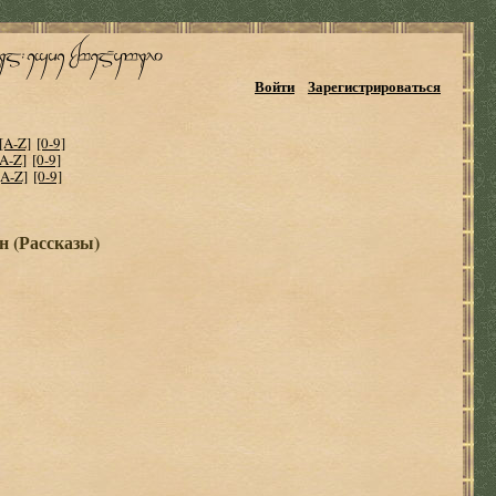
Войти
Зарегистрироваться
[A-Z]
[0-9]
[A-Z]
[0-9]
[A-Z]
[0-9]
н (Рассказы)