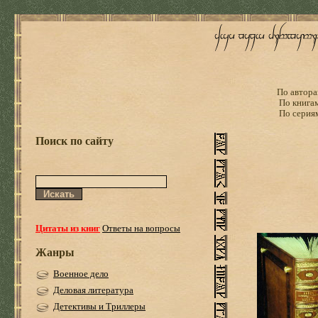
По автора
По книга
По серия
Поиск по сайту
Цитаты из книг
Ответы на вопросы
Жанры
Военное дело
Деловая литература
Детективы и Триллеры