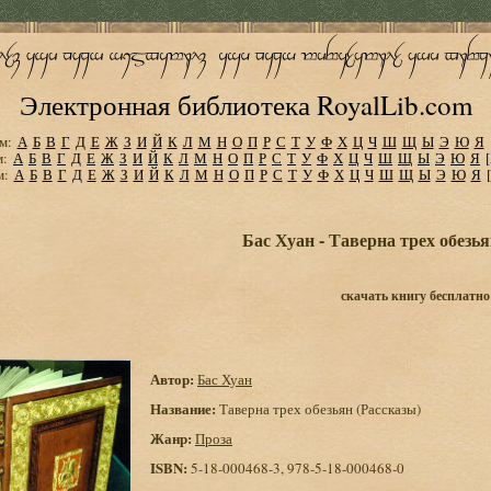
Электронная библиотека RoyalLib.com
м:
А
Б
В
Г
Д
Е
Ж
З
И
Й
К
Л
М
Н
О
П
Р
С
Т
У
Ф
Х
Ц
Ч
Ш
Щ
Ы
Э
Ю
Я
м:
А
Б
В
Г
Д
Е
Ж
З
И
Й
К
Л
М
Н
О
П
Р
С
Т
У
Ф
Х
Ц
Ч
Ш
Щ
Ы
Э
Ю
Я
м:
А
Б
В
Г
Д
Е
Ж
З
И
Й
К
Л
М
Н
О
П
Р
С
Т
У
Ф
Х
Ц
Ч
Ш
Щ
Ы
Э
Ю
Я
Бас Хуан - Таверна трех обезья
скачать книгу бесплатно
Автор:
Бас Хуан
Название:
Таверна трех обезьян (Рассказы)
Жанр:
Проза
ISBN:
5-18-000468-3, 978-5-18-000468-0