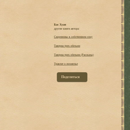
Бас Хуан
другие книги автора:
Скорпионы в собственном соку
Таверна трех обезьян
Таверна трех обезьян (Рассказы)
Трактат о похмелье
Поделиться