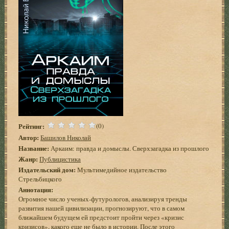
Рейтинг:
(0)
Автор:
Башилов Николай
Название:
Аркаим: правда и домыслы. Сверхзагадка из прошлого
Жанр:
Публицистика
Издательский дом:
Мультимедийное издательство
Стрельбицкого
Аннотация:
Огромное число ученых-футурологов, анализируя тренды
развития нашей цивилизации, прогнозируют, что в самом
ближайшем будущем ей предстоит пройти через «кризис
кризисов», какого еще не было в истории. После этого