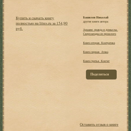
Купить и скачать книгу
Башилов Николай
другие книги автора:
полностью на litres.ru за 154,90
руб.
Аркаим: правда и домыслы.
Сверхзагадка из прошлого
Книга вторая. Контратака
Книга первая. Атака
Книга третья. Ковчег
Поделиться
Оставить отзыв о книге