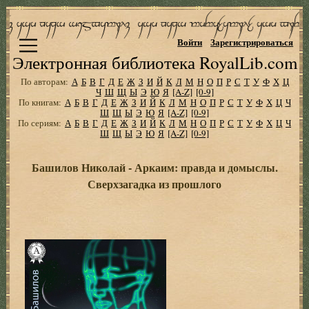
Войти
Зарегистрироваться
Электронная библиотека RoyalLib.com
По авторам:
А
Б
В
Г
Д
Е
Ж
З
И
Й
К
Л
М
Н
О
П
Р
С
Т
У
Ф
Х
Ц
Ч
Ш
Щ
Ы
Э
Ю
Я
[A-Z]
[0-9]
По книгам:
А
Б
В
Г
Д
Е
Ж
З
И
Й
К
Л
М
Н
О
П
Р
С
Т
У
Ф
Х
Ц
Ч
Ш
Щ
Ы
Э
Ю
Я
[A-Z]
[0-9]
По сериям:
А
Б
В
Г
Д
Е
Ж
З
И
Й
К
Л
М
Н
О
П
Р
С
Т
У
Ф
Х
Ц
Ч
Ш
Щ
Ы
Э
Ю
Я
[A-Z]
[0-9]
Башилов Николай - Аркаим: правда и домыслы.
Сверхзагадка из прошлого