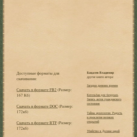
Доступные форматы для
Бацалев Владимир
другие книги автора:
скачивания:
Загадки древних времен
Скачать в формате FB2
(Размер:
167 Кб)
Кегельбан для безруких,
Запись актов гражданского
состояния
Скачать в формате DOC
(Размер:
172кб)
Тайны археологии. Радость
и проклятие великих
открытий
Скачать в формате RTF
(Размер:
172кб)
Убийство в Долине царей