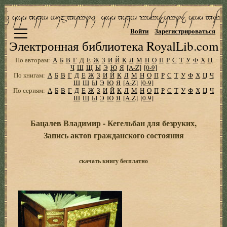
Войти
Зарегистрироваться
Электронная библиотека RoyalLib.com
По авторам:
А
Б
В
Г
Д
Е
Ж
З
И
Й
К
Л
М
Н
О
П
Р
С
Т
У
Ф
Х
Ц
Ч
Ш
Щ
Ы
Э
Ю
Я
[A-Z]
[0-9]
По книгам:
А
Б
В
Г
Д
Е
Ж
З
И
Й
К
Л
М
Н
О
П
Р
С
Т
У
Ф
Х
Ц
Ч
Ш
Щ
Ы
Э
Ю
Я
[A-Z]
[0-9]
По сериям:
А
Б
В
Г
Д
Е
Ж
З
И
Й
К
Л
М
Н
О
П
Р
С
Т
У
Ф
Х
Ц
Ч
Ш
Щ
Ы
Э
Ю
Я
[A-Z]
[0-9]
Бацалев Владимир - Кегельбан для безруких,
Запись актов гражданского состояния
скачать книгу бесплатно