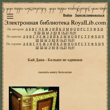
Войти
Зарегистрироваться
Электронная библиотека RoyalLib.com
По авторам:
А
Б
В
Г
Д
Е
Ж
З
И
Й
К
Л
М
Н
О
П
Р
С
Т
У
Ф
Х
Ц
Ч
Ш
Щ
Ы
Э
Ю
Я
[A-Z]
[0-9]
По книгам:
А
Б
В
Г
Д
Е
Ж
З
И
Й
К
Л
М
Н
О
П
Р
С
Т
У
Ф
Х
Ц
Ч
Ш
Щ
Ы
Э
Ю
Я
[A-Z]
[0-9]
По сериям:
А
Б
В
Г
Д
Е
Ж
З
И
Й
К
Л
М
Н
О
П
Р
С
Т
У
Ф
Х
Ц
Ч
Ш
Щ
Ы
Э
Ю
Я
[A-Z]
[0-9]
Бай Дана - Больше не одиноки
скачать книгу бесплатно