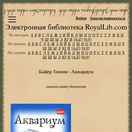
Войти
Зарегистрироваться
Электронная библиотека RoyalLib.com
По авторам:
А
Б
В
Г
Д
Е
Ж
З
И
Й
К
Л
М
Н
О
П
Р
С
Т
У
Ф
Х
Ц
Ч
Ш
Щ
Ы
Э
Ю
Я
[A-Z]
[0-9]
По книгам:
А
Б
В
Г
Д
Е
Ж
З
И
Й
К
Л
М
Н
О
П
Р
С
Т
У
Ф
Х
Ц
Ч
Ш
Щ
Ы
Э
Ю
Я
[A-Z]
[0-9]
По сериям:
А
Б
В
Г
Д
Е
Ж
З
И
Й
К
Л
М
Н
О
П
Р
С
Т
У
Ф
Х
Ц
Ч
Ш
Щ
Ы
Э
Ю
Я
[A-Z]
[0-9]
Байер Томми - Аквариум
скачать книгу бесплатно