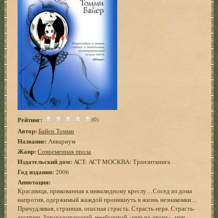
Рейтинг:
(0)
Автор:
Байер Томми
Название:
Аквариум
Жанр:
Современная проза
Издательский дом:
ACT: ACT МОСКВА: Транзиткнига
Год издания:
2006
Аннотация:
Красавица, прикованная к инвалидному креслу…Сосед из дома
напротив, одержимый жаждой проникнуть в жизнь незнакомки…
Причудливая, странная, опасная страсть. Страсть-игра. Страсть-
экстрим. Завораживающий, необычный «мир на двоих», мир