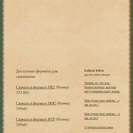
Доступные форматы для
Байрон Кейти
другие книги автора:
скачивания:
Любить то, что есть:
Скачать в формате FB2
(Размер:
Четыре вопроса, которые
могут изменить вашу жизнь
352 Кб)
Мне нужна твоя любовь - а
Скачать в формате DOC
(Размер:
так ли это ?
189кб)
Мне нужна твоя любовь – а
так ли это?
Скачать в формате RTF
(Размер:
189кб)
У радости тысяча имен