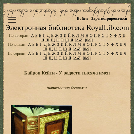
Войти
Зарегистрироваться
Электронная библиотека RoyalLib.com
По авторам:
А
Б
В
Г
Д
Е
Ж
З
И
Й
К
Л
М
Н
О
П
Р
С
Т
У
Ф
Х
Ц
Ч
Ш
Щ
Ы
Э
Ю
Я
[A-Z]
[0-9]
По книгам:
А
Б
В
Г
Д
Е
Ж
З
И
Й
К
Л
М
Н
О
П
Р
С
Т
У
Ф
Х
Ц
Ч
Ш
Щ
Ы
Э
Ю
Я
[A-Z]
[0-9]
По сериям:
А
Б
В
Г
Д
Е
Ж
З
И
Й
К
Л
М
Н
О
П
Р
С
Т
У
Ф
Х
Ц
Ч
Ш
Щ
Ы
Э
Ю
Я
[A-Z]
[0-9]
Байрон Кейти - У радости тысяча имен
скачать книгу бесплатно