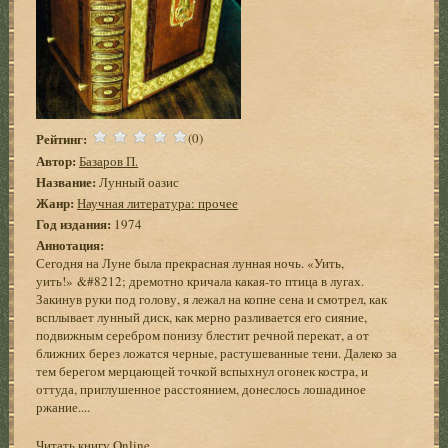
Рейтинг:
(0)
Автор:
Базаров П.
Название:
Лунный оазис
Жанр:
Научная литература: прочее
Год издания:
1974
Аннотация:
Сегодня на Луне была прекрасная лунная ночь. «Уить,
уить!» &#8212; дремотно кричала какая-то птица в лугах.
Закинув руки под голову, я лежал на копне сена и смотрел, как
всплывает лунный диск, как мерно разливается его сияние,
подвижным серебром понизу блестит речной перекат, а от
ближних берез ложатся черные, растушеванные тени. Далеко за
тем берегом мерцающей точкой вспыхнул огонек костра, и
оттуда, приглушенное расстоянием, донеслось лошадиное
ржание....
Читать книгу Online