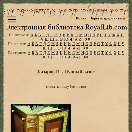
Войти
Зарегистрироваться
Электронная библиотека RoyalLib.com
По авторам:
А
Б
В
Г
Д
Е
Ж
З
И
Й
К
Л
М
Н
О
П
Р
С
Т
У
Ф
Х
Ц
Ч
Ш
Щ
Ы
Э
Ю
Я
[A-Z]
[0-9]
По книгам:
А
Б
В
Г
Д
Е
Ж
З
И
Й
К
Л
М
Н
О
П
Р
С
Т
У
Ф
Х
Ц
Ч
Ш
Щ
Ы
Э
Ю
Я
[A-Z]
[0-9]
По сериям:
А
Б
В
Г
Д
Е
Ж
З
И
Й
К
Л
М
Н
О
П
Р
С
Т
У
Ф
Х
Ц
Ч
Ш
Щ
Ы
Э
Ю
Я
[A-Z]
[0-9]
Базаров П. - Лунный оазис
скачать книгу бесплатно