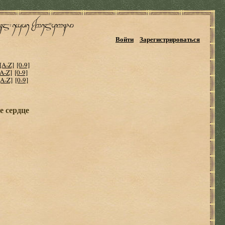
Войти
Зарегистрироваться
[A-Z]
[0-9]
[A-Z]
[0-9]
[A-Z]
[0-9]
е сердце