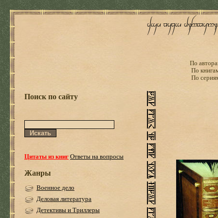
По автора
По книга
По серия
Поиск по сайту
Цитаты из книг
Ответы на вопросы
Жанры
Военное дело
Деловая литература
Детективы и Триллеры