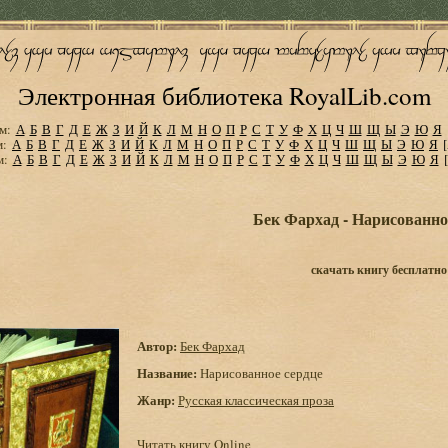
Электронная библиотека RoyalLib.com
м:
А
Б
В
Г
Д
Е
Ж
З
И
Й
К
Л
М
Н
О
П
Р
С
Т
У
Ф
Х
Ц
Ч
Ш
Щ
Ы
Э
Ю
Я
м:
А
Б
В
Г
Д
Е
Ж
З
И
Й
К
Л
М
Н
О
П
Р
С
Т
У
Ф
Х
Ц
Ч
Ш
Щ
Ы
Э
Ю
Я
м:
А
Б
В
Г
Д
Е
Ж
З
И
Й
К
Л
М
Н
О
П
Р
С
Т
У
Ф
Х
Ц
Ч
Ш
Щ
Ы
Э
Ю
Я
Бек Фархад - Нарисованно
скачать книгу бесплатно
Автор:
Бек Фархад
Название:
Нарисованное сердце
Жанр:
Русская классическая проза
Читать книгу Online