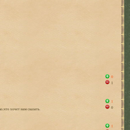
0
1
1
0
,что хочет нам сказать.
1