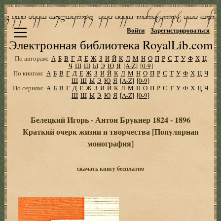
Войти
Зарегистрироваться
Электронная библиотека RoyalLib.com
По авторам:
А
Б
В
Г
Д
Е
Ж
З
И
Й
К
Л
М
Н
О
П
Р
С
Т
У
Ф
Х
Ц
Ч
Ш
Щ
Ы
Э
Ю
Я
[A-Z]
[0-9]
По книгам:
А
Б
В
Г
Д
Е
Ж
З
И
Й
К
Л
М
Н
О
П
Р
С
Т
У
Ф
Х
Ц
Ч
Ш
Щ
Ы
Э
Ю
Я
[A-Z]
[0-9]
По сериям:
А
Б
В
Г
Д
Е
Ж
З
И
Й
К
Л
М
Н
О
П
Р
С
Т
У
Ф
Х
Ц
Ч
Ш
Щ
Ы
Э
Ю
Я
[A-Z]
[0-9]
Белецкий Игорь - Антон Брукнер 1824 - 1896
Краткий очерк жизни и творчества [Популярная
монография]
скачать книгу бесплатно