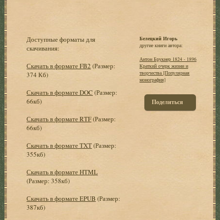
Доступные форматы для
Белецкий Игорь
другие книги автора:
скачивания:
Антон Брукнер 1824 - 1896
Скачать в формате FB2
(Размер:
Краткий очерк жизни и
творчества [Популярная
374 Кб)
монография]
Скачать в формате DOC
(Размер:
66кб)
Поделиться
Скачать в формате RTF
(Размер:
66кб)
Скачать в формате TXT
(Размер:
355кб)
Скачать в формате HTML
(Размер: 358кб)
Скачать в формате EPUB
(Размер:
387кб)