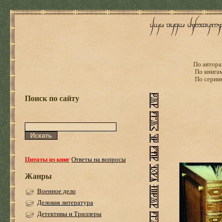
По автора
По книга
По серия
Поиск по сайту
Цитаты из книг
Ответы на вопросы
Жанры
Военное дело
Деловая литература
Детективы и Триллеры