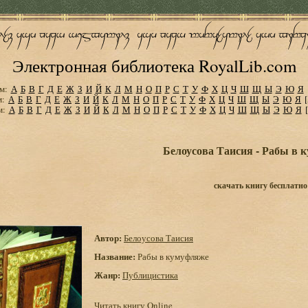
Электронная библиотека RoyalLib.com
м:
А
Б
В
Г
Д
Е
Ж
З
И
Й
К
Л
М
Н
О
П
Р
С
Т
У
Ф
Х
Ц
Ч
Ш
Щ
Ы
Э
Ю
Я
м:
А
Б
В
Г
Д
Е
Ж
З
И
Й
К
Л
М
Н
О
П
Р
С
Т
У
Ф
Х
Ц
Ч
Ш
Щ
Ы
Э
Ю
Я
м:
А
Б
В
Г
Д
Е
Ж
З
И
Й
К
Л
М
Н
О
П
Р
С
Т
У
Ф
Х
Ц
Ч
Ш
Щ
Ы
Э
Ю
Я
Белоусова Таисия - Рабы в 
скачать книгу бесплатно
Автор:
Белоусова Таисия
Название:
Рабы в кумуфляже
Жанр:
Публицистика
Читать книгу Online