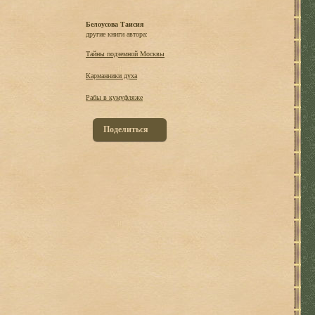
Белоусова Таисия
другие книги автора:
Тайны подземной Москвы
Карманники духа
Рабы в кумуфляже
Поделиться