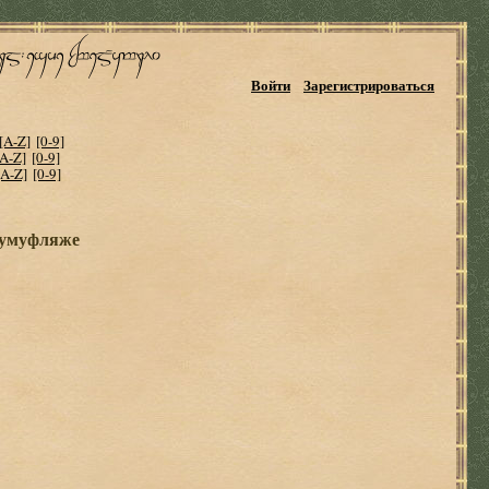
Войти
Зарегистрироваться
[A-Z]
[0-9]
[A-Z]
[0-9]
[A-Z]
[0-9]
кумуфляже