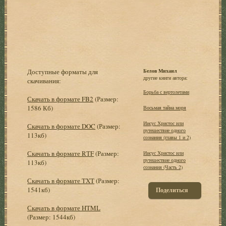
Доступные форматы для
Белов Михаил
другие книги автора:
скачивания:
Борьба с вертолетами
Скачать в формате FB2
(Размер:
1586 Кб)
Восьмая тайна моря
Иисус Христос или
Скачать в формате DOC
(Размер:
путешествие одного
113кб)
сознания (главы 1 и 2)
Скачать в формате RTF
(Размер:
Иисус Христос или
путешествие одного
113кб)
сознания (Часть 2)
Скачать в формате TXT
(Размер:
1541кб)
Поделиться
Скачать в формате HTML
(Размер: 1544кб)