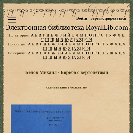
Войти
Зарегистрироваться
Электронная библиотека RoyalLib.com
По авторам:
А
Б
В
Г
Д
Е
Ж
З
И
Й
К
Л
М
Н
О
П
Р
С
Т
У
Ф
Х
Ц
Ч
Ш
Щ
Ы
Э
Ю
Я
[A-Z]
[0-9]
По книгам:
А
Б
В
Г
Д
Е
Ж
З
И
Й
К
Л
М
Н
О
П
Р
С
Т
У
Ф
Х
Ц
Ч
Ш
Щ
Ы
Э
Ю
Я
[A-Z]
[0-9]
По сериям:
А
Б
В
Г
Д
Е
Ж
З
И
Й
К
Л
М
Н
О
П
Р
С
Т
У
Ф
Х
Ц
Ч
Ш
Щ
Ы
Э
Ю
Я
[A-Z]
[0-9]
Белов Михаил - Борьба с вертолетами
скачать книгу бесплатно