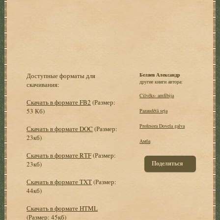
Доступные форматы для
Беляев Александр
другие книги автора:
скачивания:
Cilvēks- amfībija
Скачать в формате FB2
(Размер:
53 Кб)
Pazaudētā seja
Profesora Dovela galva
Скачать в формате DOC
(Размер:
23кб)
Амба
Скачать в формате RTF
(Размер:
Поделиться
23кб)
Скачать в формате TXT
(Размер:
44кб)
Скачать в формате HTML
(Размер: 45кб)