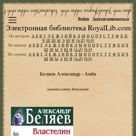
Войти
Зарегистрироваться
Электронная библиотека RoyalLib.com
По авторам:
А
Б
В
Г
Д
Е
Ж
З
И
Й
К
Л
М
Н
О
П
Р
С
Т
У
Ф
Х
Ц
Ч
Ш
Щ
Ы
Э
Ю
Я
[A-Z]
[0-9]
По книгам:
А
Б
В
Г
Д
Е
Ж
З
И
Й
К
Л
М
Н
О
П
Р
С
Т
У
Ф
Х
Ц
Ч
Ш
Щ
Ы
Э
Ю
Я
[A-Z]
[0-9]
По сериям:
А
Б
В
Г
Д
Е
Ж
З
И
Й
К
Л
М
Н
О
П
Р
С
Т
У
Ф
Х
Ц
Ч
Ш
Щ
Ы
Э
Ю
Я
[A-Z]
[0-9]
Беляев Александр - Амба
скачать книгу бесплатно