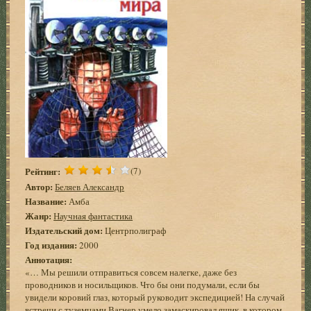
Рейтинг:
(7)
Автор:
Беляев Александр
Название:
Амба
Жанр:
Научная фантастика
Издательский дом:
Центрполиграф
Год издания:
2000
Аннотация:
«… Мы решили отправиться совсем налегке, даже без
проводников и носильщиков. Что бы они подумали, если бы
увидели коровий глаз, который руководит экспедицией! На случай
встречи с туземцами Вагнер умело замаскировал ящик, в котором