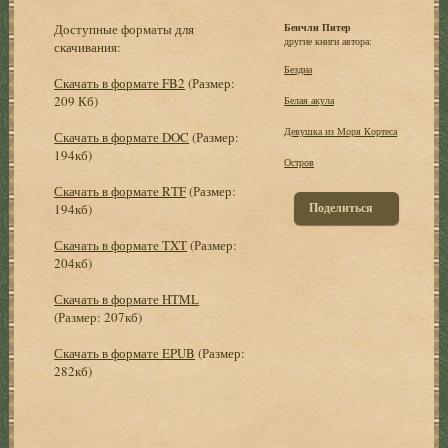
Доступные форматы для
Бенчли Питер
другие книги автора:
скачивания:
Бездна
Скачать в формате FB2
(Размер:
209 Кб)
Белая акула
Девушка из Моря Кортеса
Скачать в формате DOC
(Размер:
194кб)
Остров
Скачать в формате RTF
(Размер:
Поделиться
194кб)
Скачать в формате TXT
(Размер:
204кб)
Скачать в формате HTML
(Размер: 207кб)
Скачать в формате EPUB
(Размер:
282кб)