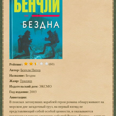
Рейтинг:
(60)
Автор:
Бенчли Питер
Название:
Бездна
Жанр:
Триллер
Издательский дом:
ЭКСМО
Год издания:
2003
Аннотация:
В поисках затонувших кораблей герои романа обнаруживают на
морском дне загадочный груз, на первый взгляд не
представляющий собой особой ценности, и оказываются
вовлечены в череду зловещих событий.Роман «Бездна» – один из