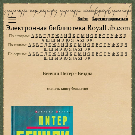
Войти
Зарегистрироваться
Электронная библиотека RoyalLib.com
По авторам:
А
Б
В
Г
Д
Е
Ж
З
И
Й
К
Л
М
Н
О
П
Р
С
Т
У
Ф
Х
Ц
Ч
Ш
Щ
Ы
Э
Ю
Я
[A-Z]
[0-9]
По книгам:
А
Б
В
Г
Д
Е
Ж
З
И
Й
К
Л
М
Н
О
П
Р
С
Т
У
Ф
Х
Ц
Ч
Ш
Щ
Ы
Э
Ю
Я
[A-Z]
[0-9]
По сериям:
А
Б
В
Г
Д
Е
Ж
З
И
Й
К
Л
М
Н
О
П
Р
С
Т
У
Ф
Х
Ц
Ч
Ш
Щ
Ы
Э
Ю
Я
[A-Z]
[0-9]
Бенчли Питер - Бездна
скачать книгу бесплатно