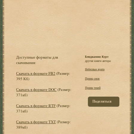
Доступные форматы для
Бенджамин Курт
другие книги автора:
скачивания:
Небесные врата
Скачать в формате FB2
(Размер:
395 Кб)
Принц снов
Принц теней
Скачать в формате DOC
(Размер:
371кб)
Поделиться
Скачать в формате RTF
(Размер:
371кб)
Скачать в формате TXT
(Размер:
389кб)