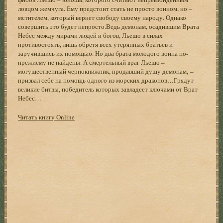
ловцом жемчуга. Ему предстоит стать не просто воином, но –
мстителем, который вернет свободу своему народу. Однако
совершить это будет непросто.Ведь демонам, осадившим Врата
Небес между мирами людей и богов, Льешо в силах
противостоять, лишь обретя всех утерянных братьев и
заручившись их помощью. Но два брата молодого воина по-
прежиему не найдены. А смертельный враг Льешо –
могущественный чернокнижник, продавший душу демонам, –
призвал себе на помощь одного из морских драконов…Грядут
великие битвы, победитель которых завладеет ключами от Врат
Небес…
Читать книгу Online