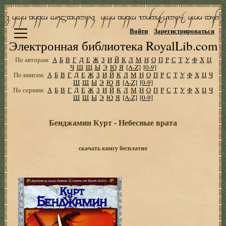
Войти
Зарегистрироваться
Электронная библиотека RoyalLib.com
По авторам:
А
Б
В
Г
Д
Е
Ж
З
И
Й
К
Л
М
Н
О
П
Р
С
Т
У
Ф
Х
Ц
Ч
Ш
Щ
Ы
Э
Ю
Я
[A-Z]
[0-9]
По книгам:
А
Б
В
Г
Д
Е
Ж
З
И
Й
К
Л
М
Н
О
П
Р
С
Т
У
Ф
Х
Ц
Ч
Ш
Щ
Ы
Э
Ю
Я
[A-Z]
[0-9]
По сериям:
А
Б
В
Г
Д
Е
Ж
З
И
Й
К
Л
М
Н
О
П
Р
С
Т
У
Ф
Х
Ц
Ч
Ш
Щ
Ы
Э
Ю
Я
[A-Z]
[0-9]
Бенджамин Курт - Небесные врата
скачать книгу бесплатно