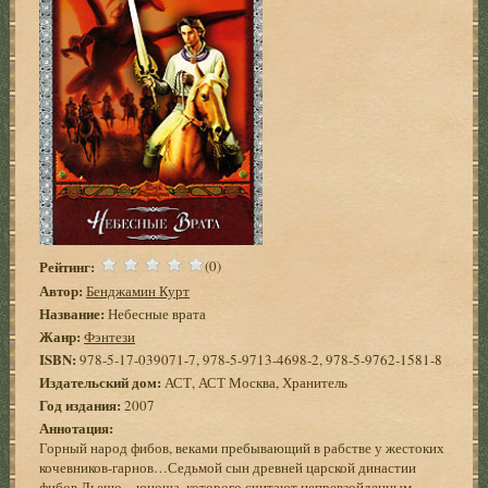
Рейтинг:
(0)
Автор:
Бенджамин Курт
Название:
Небесные врата
Жанр:
Фэнтези
ISBN:
978-5-17-039071-7, 978-5-9713-4698-2, 978-5-9762-1581-8
Издательский дом:
АСТ, АСТ Москва, Хранитель
Год издания:
2007
Аннотация:
Горный народ фибов, веками пребывающий в рабстве у жестоких
кочевников-гарнов…Седьмой сын древней царской династии
фибов Льешо – юноша, которого считают непревзойденным