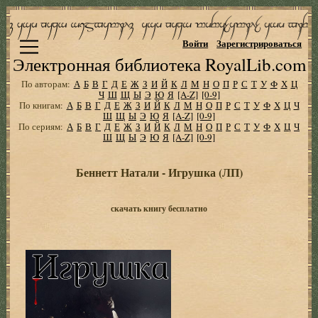
Войти
Зарегистрироваться
Электронная библиотека RoyalLib.com
По авторам:
А
Б
В
Г
Д
Е
Ж
З
И
Й
К
Л
М
Н
О
П
Р
С
Т
У
Ф
Х
Ц
Ч
Ш
Щ
Ы
Э
Ю
Я
[A-Z]
[0-9]
По книгам:
А
Б
В
Г
Д
Е
Ж
З
И
Й
К
Л
М
Н
О
П
Р
С
Т
У
Ф
Х
Ц
Ч
Ш
Щ
Ы
Э
Ю
Я
[A-Z]
[0-9]
По сериям:
А
Б
В
Г
Д
Е
Ж
З
И
Й
К
Л
М
Н
О
П
Р
С
Т
У
Ф
Х
Ц
Ч
Ш
Щ
Ы
Э
Ю
Я
[A-Z]
[0-9]
Беннетт Натали - Игрушка (ЛП)
скачать книгу бесплатно