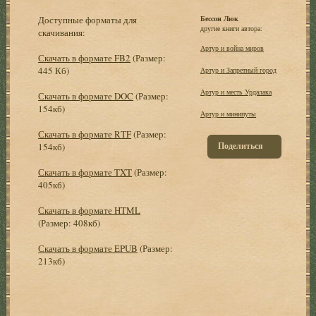
Доступные форматы для
Бессон Люк
другие книги автора:
скачивания:
Артур и война миров
Скачать в формате FB2
(Размер:
445 Кб)
Артур и Запретный город
Артур и месть Урдалака
Скачать в формате DOC
(Размер:
154кб)
Артур и минипуты
Скачать в формате RTF
(Размер:
Поделиться
154кб)
Скачать в формате TXT
(Размер:
405кб)
Скачать в формате HTML
(Размер: 408кб)
Скачать в формате EPUB
(Размер:
213кб)