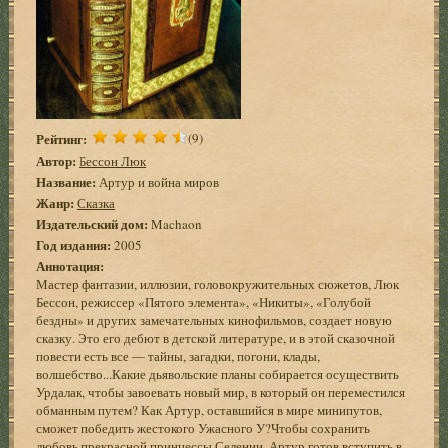
Рейтинг:
(9)
Автор:
Бессон Люк
Название:
Артур и война миров
Жанр:
Сказка
Издательский дом:
Machaon
Год издания:
2005
Аннотация:
Мастер фантазии, иллюзии, головокружительных сюжетов, Люк
Бессон, режиссер «Пятого элемента», «Никиты», «Голубой
бездны» и других замечательных кинофильмов, создает новую
сказку. Это его дебют в детской литературе, и в этой сказочной
повести есть все ― тайны, загадки, погони, клады,
волшебство...Какие дьявольские планы собирается осуществить
Урдалак, чтобы завоевать новый мир, в который он переместился
обманным путем? Как Артур, оставшийся в мире минипутов,
сможет победить жестокого Ужасного У?Чтобы сохранить
любовь прекрасной принцессы Селении, Артур готов вступить в