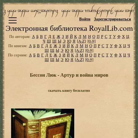
Войти
Зарегистрироваться
Электронная библиотека RoyalLib.com
По авторам:
А
Б
В
Г
Д
Е
Ж
З
И
Й
К
Л
М
Н
О
П
Р
С
Т
У
Ф
Х
Ц
Ч
Ш
Щ
Ы
Э
Ю
Я
[A-Z]
[0-9]
По книгам:
А
Б
В
Г
Д
Е
Ж
З
И
Й
К
Л
М
Н
О
П
Р
С
Т
У
Ф
Х
Ц
Ч
Ш
Щ
Ы
Э
Ю
Я
[A-Z]
[0-9]
По сериям:
А
Б
В
Г
Д
Е
Ж
З
И
Й
К
Л
М
Н
О
П
Р
С
Т
У
Ф
Х
Ц
Ч
Ш
Щ
Ы
Э
Ю
Я
[A-Z]
[0-9]
Бессон Люк - Артур и война миров
скачать книгу бесплатно