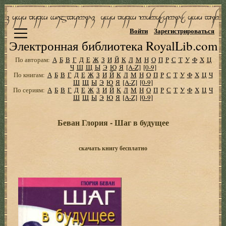
Войти
Зарегистрироваться
Электронная библиотека RoyalLib.com
По авторам:
А
Б
В
Г
Д
Е
Ж
З
И
Й
К
Л
М
Н
О
П
Р
С
Т
У
Ф
Х
Ц
Ч
Ш
Щ
Ы
Э
Ю
Я
[A-Z]
[0-9]
По книгам:
А
Б
В
Г
Д
Е
Ж
З
И
Й
К
Л
М
Н
О
П
Р
С
Т
У
Ф
Х
Ц
Ч
Ш
Щ
Ы
Э
Ю
Я
[A-Z]
[0-9]
По сериям:
А
Б
В
Г
Д
Е
Ж
З
И
Й
К
Л
М
Н
О
П
Р
С
Т
У
Ф
Х
Ц
Ч
Ш
Щ
Ы
Э
Ю
Я
[A-Z]
[0-9]
Беван Глория - Шаг в будущее
скачать книгу бесплатно