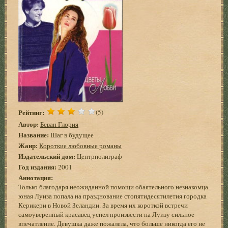
Рейтинг:
(5)
Автор:
Беван Глория
Название:
Шаг в будущее
Жанр:
Короткие любовные романы
Издательский дом:
Центрполиграф
Год издания:
2001
Аннотация:
Только благодаря неожиданной помощи обаятельного незнакомца
юная Луиза попала на празднование стопятидесятилетия городка
Керикери в Новой Зеландии. За время их короткой встречи
самоуверенный красавец успел произвести на Луизу сильное
впечатление. Девушка даже пожалела, что больше никогда его не