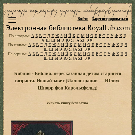
Войти
Зарегистрироваться
Электронная библиотека RoyalLib.com
По авторам:
А
Б
В
Г
Д
Е
Ж
З
И
Й
К
Л
М
Н
О
П
Р
С
Т
У
Ф
Х
Ц
Ч
Ш
Щ
Ы
Э
Ю
Я
[A-Z]
[0-9]
По книгам:
А
Б
В
Г
Д
Е
Ж
З
И
Й
К
Л
М
Н
О
П
Р
С
Т
У
Ф
Х
Ц
Ч
Ш
Щ
Ы
Э
Ю
Я
[A-Z]
[0-9]
По сериям:
А
Б
В
Г
Д
Е
Ж
З
И
Й
К
Л
М
Н
О
П
Р
С
Т
У
Ф
Х
Ц
Ч
Ш
Щ
Ы
Э
Ю
Я
[A-Z]
[0-9]
Библия - Библия, пересказанная детям старшего
возраста. Новый завет (Иллюстрации — Юлиус
Шнорр фон Карольсфельд)
скачать книгу бесплатно