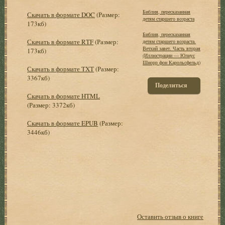
Библия, пересказанная
Скачать в формате DOC
(Размер:
детям старшего возраста
173кб)
Библия, пересказанная
Скачать в формате RTF
(Размер:
детям старшего возраста.
Ветхий завет. Часть вторая
173кб)
(Иллюстрации — Юлиус
Шнорр фон Карольсфельд)
Скачать в формате TXT
(Размер:
3367кб)
Поделиться
Скачать в формате HTML
(Размер: 3372кб)
Скачать в формате EPUB
(Размер:
3446кб)
Оставить отзыв о книге