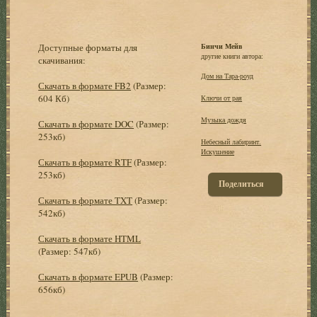
Доступные форматы для
Бинчи Мейв
другие книги автора:
скачивания:
Дом на Тара-роуд
Скачать в формате FB2
(Размер:
604 Кб)
Ключи от рая
Музыка дождя
Скачать в формате DOC
(Размер:
253кб)
Небесный лабиринт.
Искушение
Скачать в формате RTF
(Размер:
253кб)
Поделиться
Скачать в формате TXT
(Размер:
542кб)
Скачать в формате HTML
(Размер: 547кб)
Скачать в формате EPUB
(Размер:
656кб)