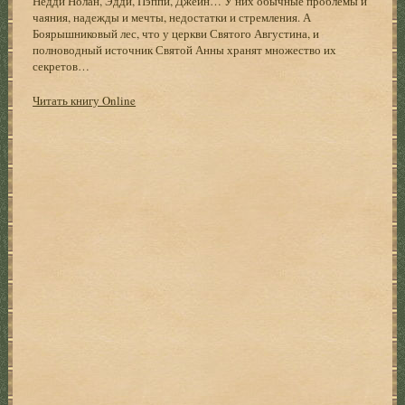
Недди Нолан, Эдди, Пэппи, Джейн… У них обычные проблемы и
чаяния, надежды и мечты, недостатки и стремления. А
Боярышниковый лес, что у церкви Святого Августина, и
полноводный источник Святой Анны хранят множество их
секретов…
Читать книгу Online