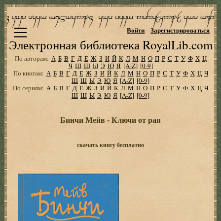
Войти
Зарегистрироваться
Электронная библиотека RoyalLib.com
По авторам:
А
Б
В
Г
Д
Е
Ж
З
И
Й
К
Л
М
Н
О
П
Р
С
Т
У
Ф
Х
Ц
Ч
Ш
Щ
Ы
Э
Ю
Я
[A-Z]
[0-9]
По книгам:
А
Б
В
Г
Д
Е
Ж
З
И
Й
К
Л
М
Н
О
П
Р
С
Т
У
Ф
Х
Ц
Ч
Ш
Щ
Ы
Э
Ю
Я
[A-Z]
[0-9]
По сериям:
А
Б
В
Г
Д
Е
Ж
З
И
Й
К
Л
М
Н
О
П
Р
С
Т
У
Ф
Х
Ц
Ч
Ш
Щ
Ы
Э
Ю
Я
[A-Z]
[0-9]
Бинчи Мейв - Ключи от рая
скачать книгу бесплатно