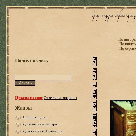
По автора
По книга
По серия
Поиск по сайту
Цитаты из книг
Ответы на вопросы
Жанры
Военное дело
Деловая литература
Детективы и Триллеры