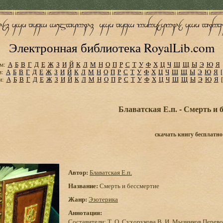
Электронная библиотека RoyalLib.com
м:
А
Б
В
Г
Д
Е
Ж
З
И
Й
К
Л
М
Н
О
П
Р
С
Т
У
Ф
Х
Ц
Ч
Ш
Щ
Ы
Э
Ю
Я
м:
А
Б
В
Г
Д
Е
Ж
З
И
Й
К
Л
М
Н
О
П
Р
С
Т
У
Ф
Х
Ц
Ч
Ш
Щ
Ы
Э
Ю
Я
м:
А
Б
В
Г
Д
Е
Ж
З
И
Й
К
Л
М
Н
О
П
Р
С
Т
У
Ф
Х
Ц
Ч
Ш
Щ
Ы
Э
Ю
Я
Блаватская Е.п. - Смерть и 
скачать книгу бесплатно
Автор:
Блаватская Е.п.
Название:
Смерть и бессмертие
Жанр:
Эзотерика
Аннотация:
Составители: Т. О. Сухорукова В. И. Мызников Перев