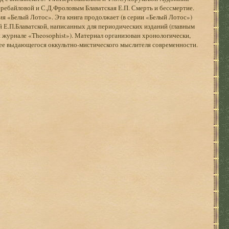
ребайловой и С.Д.Фроловым Блаватская Е.П. Смерть и бессмертие.
Серия «Белый Лотос». Эта книга продолжает (в серии «Белый Лотос»)
 Е.П.Блаватской, написанных для периодических изданий (главным
 журнале «Theosophist»). Материал организован хронологически,
лее выдающегося оккультно-мистического мыслителя современности.