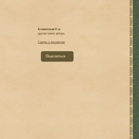
Блаватская Е.п.
другие книги автора:
Смерть и бессмертие
Поделиться