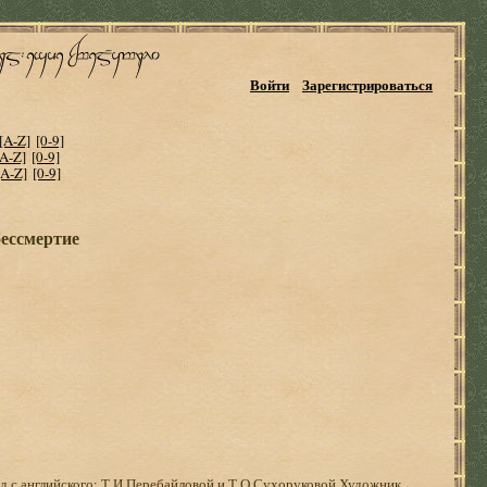
Войти
Зарегистрироваться
[A-Z]
[0-9]
[A-Z]
[0-9]
[A-Z]
[0-9]
бессмертие
од с английского: Т.И.Перебайловой и Т.О.Сухоруковой Художник