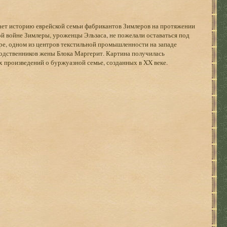
ет историю еврейской семьи фабрикантов Зимлеров на протяжении
ой войне Зимлеры, уроженцы Эльзаса, не пожелали оставаться под
ре, одном из центров текстильной промышленности на западе
родственников жены Блока Маргерит. Картина получилась
х произведений о буржуазной семье, созданных в XX веке.