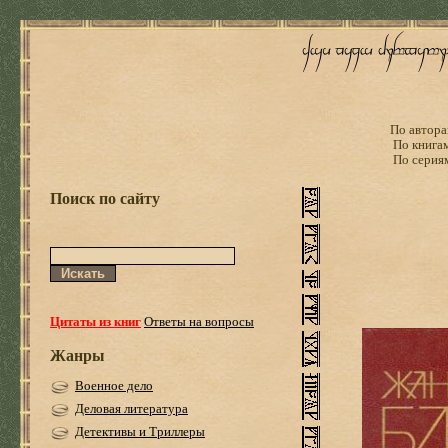
По автора
По книга
По серия
Поиск по сайту
Цитаты из книг
Ответы на вопросы
Жанры
Военное дело
Деловая литература
Детективы и Триллеры