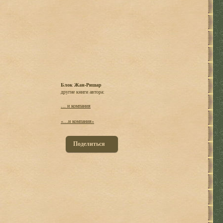
Блок Жан-Ришар
другие книги автора:
… и компания
«…и компания»
Поделиться