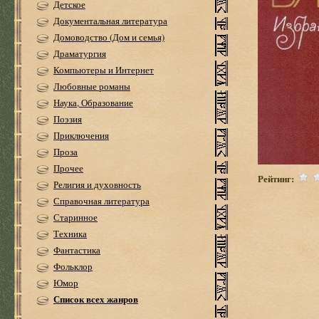
Детское
Документальная литература
Домоводство (Дом и семья)
Драматургия
Компьютеры и Интернет
Любовные романы
Наука, Образование
Поэзия
Приключения
Проза
Прочее
Рейтинг:
Религия и духовность
Справочная литература
Старинное
Техника
Фантастика
Фольклор
Юмор
Список всех жанров