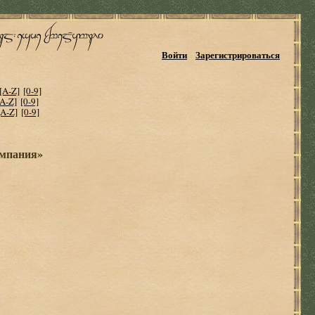
Войти
Зарегистрироваться
[A-Z]
[0-9]
[A-Z]
[0-9]
[A-Z]
[0-9]
омпания»