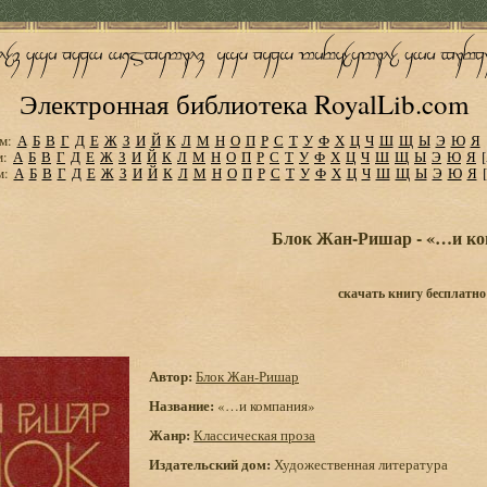
Электронная библиотека RoyalLib.com
м:
А
Б
В
Г
Д
Е
Ж
З
И
Й
К
Л
М
Н
О
П
Р
С
Т
У
Ф
Х
Ц
Ч
Ш
Щ
Ы
Э
Ю
Я
м:
А
Б
В
Г
Д
Е
Ж
З
И
Й
К
Л
М
Н
О
П
Р
С
Т
У
Ф
Х
Ц
Ч
Ш
Щ
Ы
Э
Ю
Я
м:
А
Б
В
Г
Д
Е
Ж
З
И
Й
К
Л
М
Н
О
П
Р
С
Т
У
Ф
Х
Ц
Ч
Ш
Щ
Ы
Э
Ю
Я
Блок Жан-Ришар - «…и к
скачать книгу бесплатно
Автор:
Блок Жан-Ришар
Название:
«…и компания»
Жанр:
Классическая проза
Издательский дом:
Художественная литература