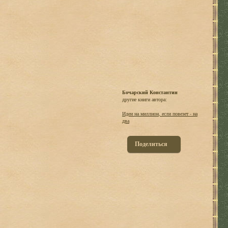
Бочарский Константин
другие книги автора:
Идеи на миллион, если повезет - на
два
Поделиться