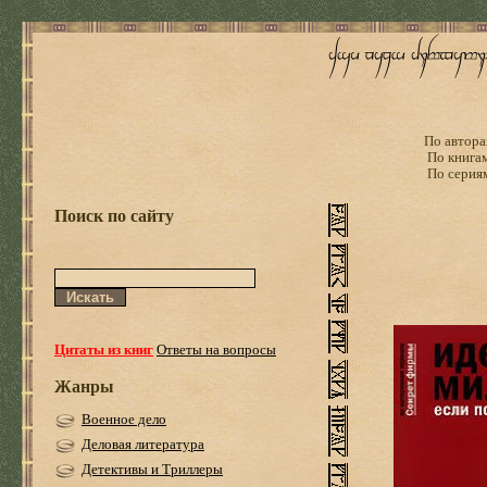
По автора
По книга
По серия
Поиск по сайту
Цитаты из книг
Ответы на вопросы
Жанры
Военное дело
Деловая литература
Детективы и Триллеры