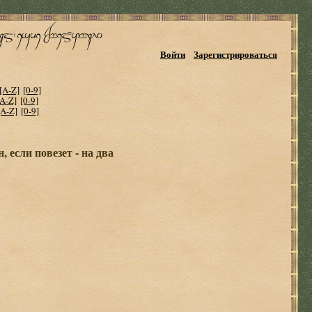
Войти
Зарегистрироваться
[A-Z]
[0-9]
[A-Z]
[0-9]
[A-Z]
[0-9]
 если повезет - на два