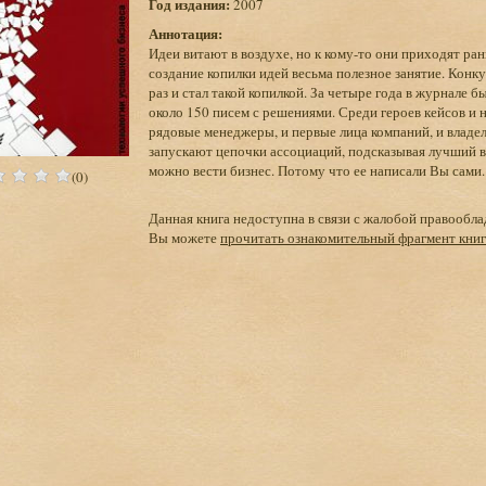
Год издания:
2007
Аннотация:
Идеи витают в воздухе, но к кому-то они приходят ран
создание копилки идей весьма полезное занятие. Кон
раз и стал такой копилкой. За четыре года в журнале
около 150 писем с решениями. Среди героев кейсов и 
рядовые менеджеры, и первые лица компаний, и владел
запускают цепочки ассоциаций, подсказывая лучший в
можно вести бизнес. Потому что ее написали Вы сами.
(0)
Данная книга недоступна в связи с жалобой правообла
Вы можете
прочитать ознакомительный фрагмент кни