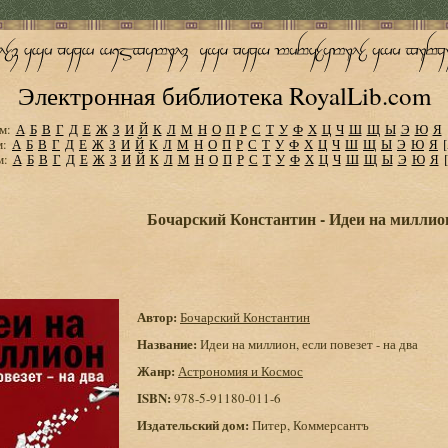
Электронная библиотека RoyalLib.com
м:
А
Б
В
Г
Д
Е
Ж
З
И
Й
К
Л
М
Н
О
П
Р
С
Т
У
Ф
Х
Ц
Ч
Ш
Щ
Ы
Э
Ю
Я
м:
А
Б
В
Г
Д
Е
Ж
З
И
Й
К
Л
М
Н
О
П
Р
С
Т
У
Ф
Х
Ц
Ч
Ш
Щ
Ы
Э
Ю
Я
м:
А
Б
В
Г
Д
Е
Ж
З
И
Й
К
Л
М
Н
О
П
Р
С
Т
У
Ф
Х
Ц
Ч
Ш
Щ
Ы
Э
Ю
Я
Бочарский Константин - Идеи на миллион,
Автор:
Бочарский Константин
Название:
Идеи на миллион, если повезет - на два
Жанр:
Астрономия и Космос
ISBN:
978-5-91180-011-6
Издательский дом:
Питер, Коммерсантъ