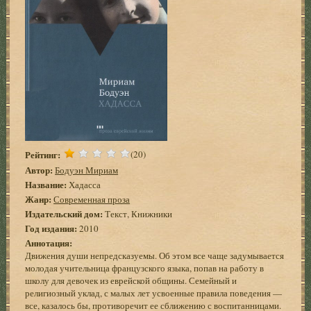
Рейтинг:
(20)
Автор:
Бодуэн Мириам
Название:
Хадасса
Жанр:
Современная проза
Издательский дом:
Текст, Книжники
Год издания:
2010
Аннотация:
Движения души непредсказуемы. Об этом все чаще задумывается
молодая учительница французского языка, попав на работу в
школу для девочек из еврейской общины. Семейный и
религиозный уклад, с малых лет усвоенные правила поведения —
все, казалось бы, противоречит ее сближению с воспитанницами.