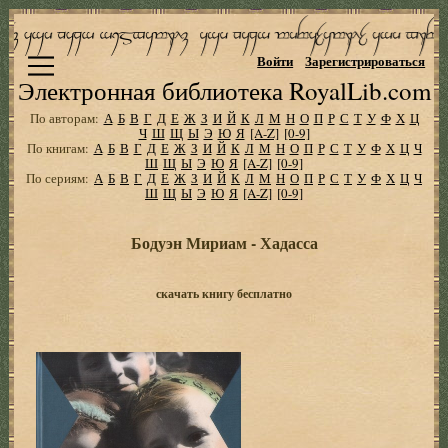
Войти
Зарегистрироваться
Электронная библиотека RoyalLib.com
По авторам:
А
Б
В
Г
Д
Е
Ж
З
И
Й
К
Л
М
Н
О
П
Р
С
Т
У
Ф
Х
Ц
Ч
Ш
Щ
Ы
Э
Ю
Я
[A-Z]
[0-9]
По книгам:
А
Б
В
Г
Д
Е
Ж
З
И
Й
К
Л
М
Н
О
П
Р
С
Т
У
Ф
Х
Ц
Ч
Ш
Щ
Ы
Э
Ю
Я
[A-Z]
[0-9]
По сериям:
А
Б
В
Г
Д
Е
Ж
З
И
Й
К
Л
М
Н
О
П
Р
С
Т
У
Ф
Х
Ц
Ч
Ш
Щ
Ы
Э
Ю
Я
[A-Z]
[0-9]
Бодуэн Мириам - Хадасса
скачать книгу бесплатно