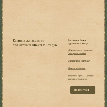
Купить и скачать книгу
Богданова Анна
другие книги автора:
полностью на litres.ru за 169 руб.
«Живая вода» организма.
Очищение лимфы
Внебрачный контракт
Живые витамины
Здоровая кровь – лучшая
защита от болезней
Поделиться