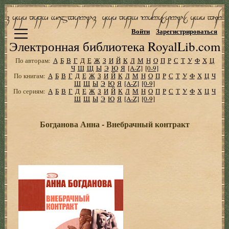
Войти
Зарегистрироваться
Электронная библиотека RoyalLib.com
По авторам:
А
Б
В
Г
Д
Е
Ж
З
И
Й
К
Л
М
Н
О
П
Р
С
Т
У
Ф
Х
Ц
Ч
Ш
Щ
Ы
Э
Ю
Я
[A-Z]
[0-9]
По книгам:
А
Б
В
Г
Д
Е
Ж
З
И
Й
К
Л
М
Н
О
П
Р
С
Т
У
Ф
Х
Ц
Ч
Ш
Щ
Ы
Э
Ю
Я
[A-Z]
[0-9]
По сериям:
А
Б
В
Г
Д
Е
Ж
З
И
Й
К
Л
М
Н
О
П
Р
С
Т
У
Ф
Х
Ц
Ч
Ш
Щ
Ы
Э
Ю
Я
[A-Z]
[0-9]
Богданова Анна - Внебрачный контракт