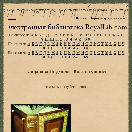
Войти
Зарегистрироваться
Электронная библиотека RoyalLib.com
По авторам:
А
Б
В
Г
Д
Е
Ж
З
И
Й
К
Л
М
Н
О
П
Р
С
Т
У
Ф
Х
Ц
Ч
Ш
Щ
Ы
Э
Ю
Я
[A-Z]
[0-9]
По книгам:
А
Б
В
Г
Д
Е
Ж
З
И
Й
К
Л
М
Н
О
П
Р
С
Т
У
Ф
Х
Ц
Ч
Ш
Щ
Ы
Э
Ю
Я
[A-Z]
[0-9]
По сериям:
А
Б
В
Г
Д
Е
Ж
З
И
Й
К
Л
М
Н
О
П
Р
С
Т
У
Ф
Х
Ц
Ч
Ш
Щ
Ы
Э
Ю
Я
[A-Z]
[0-9]
Богданова Людмила - Виса-а-суннивэ
скачать книгу бесплатно