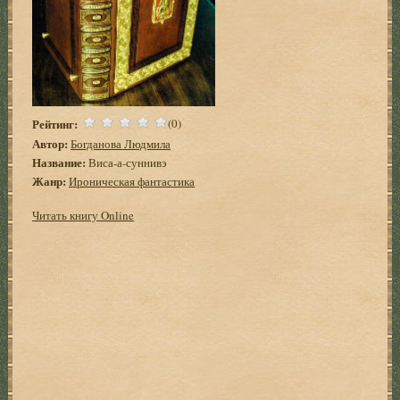
Рейтинг:
(0)
Автор:
Богданова Людмила
Название:
Виса-а-суннивэ
Жанр:
Ироническая фантастика
Читать книгу Online