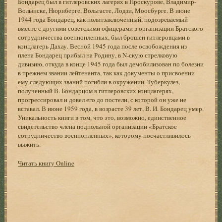
Бондарец был в гитлеровских лагерях в Проскурове, Владимир-
Волынске, Нюрнберге, Вольгасте, Лодзи, Моосбурге. В июне
1944 года Бондарец, как политзаключенный, подозреваемый
вместе с другими советскими офицерами в организации Братского
сотрудничества военнопленных, был брошен гитлеровцами в
концлагерь Дахау. Весной 1945 года после освобождения из
плена Бондарец прибыл на Родину, в N-скую стрелковую
дивизию, откуда в конце 1945 года был демобилизован по болезни
в прежнем звании лейтенанта, так как документы о присвоении
ему следующих званий погибли в окружении. Туберкулез,
полученный В. Бондарцом в гитлеровских концлагерях,
прогрессировал и довел его до постели, с которой он уже не
вставал. В июне 1959 года, в возрасте 39 лет, В. И. Бондарец умер.
Уникальность книги в том, что это, возможно, единственное
свидетельство члена подпольной организации «Братское
сотрудничество военнопленных», которому посчастливилось
выжить.
Читать книгу Online