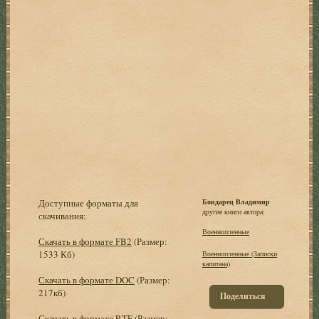
Доступные форматы для
Бондарец Владимир
другие книги автора:
скачивания:
Военнопленные
Скачать в формате FB2
(Размер:
1533 Кб)
Военнопленные (Записки
капитана)
Скачать в формате DOC
(Размер:
217кб)
Поделиться
Скачать в формате RTF
(Размер: