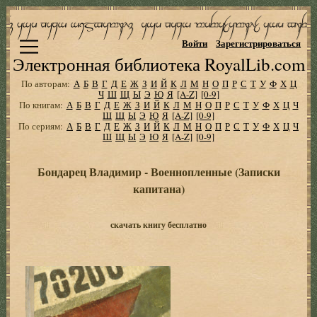
Войти
Зарегистрироваться
Электронная библиотека RoyalLib.com
По авторам:
А
Б
В
Г
Д
Е
Ж
З
И
Й
К
Л
М
Н
О
П
Р
С
Т
У
Ф
Х
Ц
Ч
Ш
Щ
Ы
Э
Ю
Я
[A-Z]
[0-9]
По книгам:
А
Б
В
Г
Д
Е
Ж
З
И
Й
К
Л
М
Н
О
П
Р
С
Т
У
Ф
Х
Ц
Ч
Ш
Щ
Ы
Э
Ю
Я
[A-Z]
[0-9]
По сериям:
А
Б
В
Г
Д
Е
Ж
З
И
Й
К
Л
М
Н
О
П
Р
С
Т
У
Ф
Х
Ц
Ч
Ш
Щ
Ы
Э
Ю
Я
[A-Z]
[0-9]
Бондарец Владимир - Военнопленные (Записки
капитана)
скачать книгу бесплатно