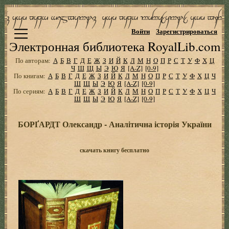
Войти
Зарегистрироваться
Электронная библиотека RoyalLib.com
По авторам:
А
Б
В
Г
Д
Е
Ж
З
И
Й
К
Л
М
Н
О
П
Р
С
Т
У
Ф
Х
Ц
Ч
Ш
Щ
Ы
Э
Ю
Я
[A-Z]
[0-9]
По книгам:
А
Б
В
Г
Д
Е
Ж
З
И
Й
К
Л
М
Н
О
П
Р
С
Т
У
Ф
Х
Ц
Ч
Ш
Щ
Ы
Э
Ю
Я
[A-Z]
[0-9]
По сериям:
А
Б
В
Г
Д
Е
Ж
З
И
Й
К
Л
М
Н
О
П
Р
С
Т
У
Ф
Х
Ц
Ч
Ш
Щ
Ы
Э
Ю
Я
[A-Z]
[0-9]
БОРҐАРДТ Олександр - Аналітична історія України
скачать книгу бесплатно