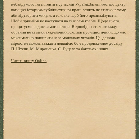
небайдужого інтелігента в сучасній Україні.Зазначимо, що центр
ваги цієї історико-публіцистичної праці лежить не стільки в тому
аби відтворити минуле, а головне, щоб його проаналізувати.
Щоби принаймі не наступати на ті ж самі граблі. Щодо цього,
процитуємо радше самого автора:Відповідно стиль викладу
обраний не стільки академічний, скільки публіцистичний, що має
максимально поширити коло можливих читачів. Це, деякою
мірою, не можна вважати новацією бо є продовженням досвіду
П. Штепи, М. Мироненка, Є. Гуцала та багатьох інших.
Читать книгу Online