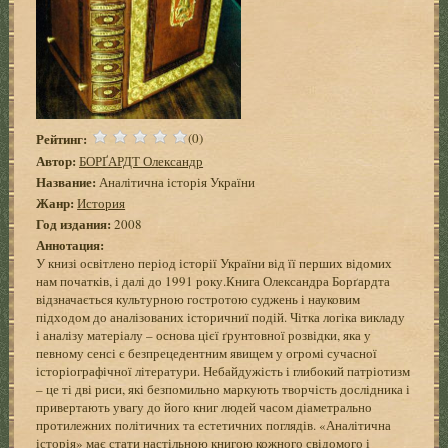
Рейтинг:
(0)
Автор:
БОРҐАРДТ Олександр
Название:
Аналітична історія України
Жанр:
История
Год издания:
2008
Аннотация:
У книзі освітлено період історії України від її перших відомих
нам початків, і далі до 1991 року.Книга Олександра Борґардта
відзначається культурною гостротою суджень і науковим
підходом до аналізованих історичниї подій. Чітка логіка викладу
і аналізу матеріалу – основа цієї ґрунтовної розвідки, яка у
певному сенсі є безпрецедентним явищем у огромі сучасної
історіографічної літератури. Небайдужість і глибокий патріотизм
– це ті дві риси, які безпомильно маркують творчість дослідника і
привертають увагу до його книг людей часом діаметрально
протилежних політичних та естетичних поглядів. «Аналітична
історія» має стати настільною книгою кожного свідомого і