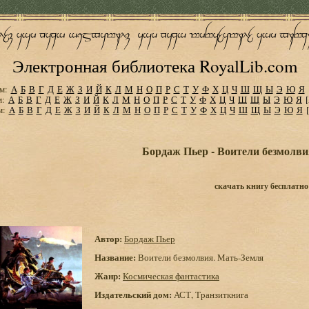
Электронная библиотека RoyalLib.com
м:
А
Б
В
Г
Д
Е
Ж
З
И
Й
К
Л
М
Н
О
П
Р
С
Т
У
Ф
Х
Ц
Ч
Ш
Щ
Ы
Э
Ю
Я
м:
А
Б
В
Г
Д
Е
Ж
З
И
Й
К
Л
М
Н
О
П
Р
С
Т
У
Ф
Х
Ц
Ч
Ш
Щ
Ы
Э
Ю
Я
м:
А
Б
В
Г
Д
Е
Ж
З
И
Й
К
Л
М
Н
О
П
Р
С
Т
У
Ф
Х
Ц
Ч
Ш
Щ
Ы
Э
Ю
Я
Бордаж Пьер - Воители безмолви
скачать книгу бесплатно
Автор:
Бордаж Пьер
Название:
Воители безмолвия. Мать-Земля
Жанр:
Космическая фантастика
Издательский дом:
АСТ, Транзиткнига