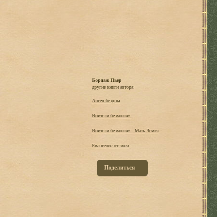
Бордаж Пьер
другие книги автора:
Ангел бездны
Воители безмолвия
Воители безмолвия. Мать-Земля
Евангелие от змеи
Поделиться