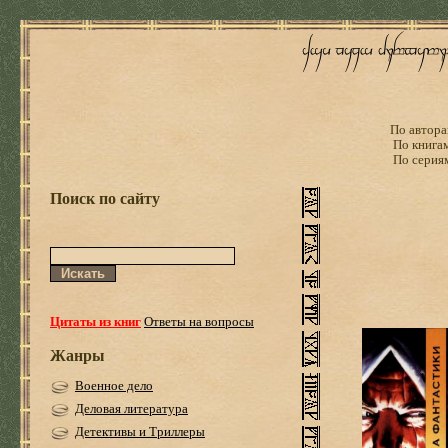
По автора
По книга
По серия
Поиск по сайту
Цитаты из книг
Ответы на вопросы
Жанры
Военное дело
Деловая литература
Детективы и Триллеры