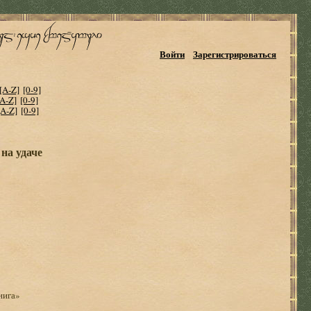
Войти
Зарегистрироваться
[A-Z]
[0-9]
[A-Z]
[0-9]
[A-Z]
[0-9]
на удаче
нига»