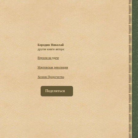
Бородин Николай
другие книги автора:
Верхом на удаче
Мартовская революция
Хозяин Пророчества
Поделиться