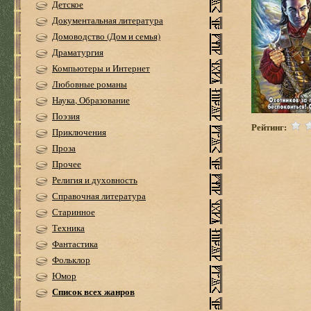
Детское
Документальная литература
Домоводство (Дом и семья)
Драматургия
Компьютеры и Интернет
Любовные романы
Наука, Образование
Поэзия
Рейтинг:
Приключения
Проза
Прочее
Религия и духовность
Справочная литература
Старинное
Техника
Фантастика
Фольклор
Юмор
Список всех жанров