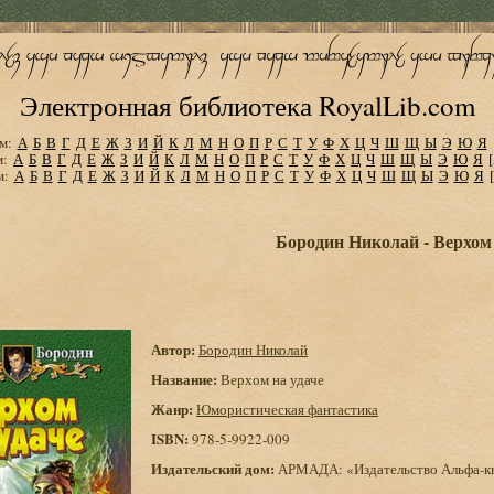
Электронная библиотека RoyalLib.com
м:
А
Б
В
Г
Д
Е
Ж
З
И
Й
К
Л
М
Н
О
П
Р
С
Т
У
Ф
Х
Ц
Ч
Ш
Щ
Ы
Э
Ю
Я
м:
А
Б
В
Г
Д
Е
Ж
З
И
Й
К
Л
М
Н
О
П
Р
С
Т
У
Ф
Х
Ц
Ч
Ш
Щ
Ы
Э
Ю
Я
м:
А
Б
В
Г
Д
Е
Ж
З
И
Й
К
Л
М
Н
О
П
Р
С
Т
У
Ф
Х
Ц
Ч
Ш
Щ
Ы
Э
Ю
Я
Бородин Николай - Верхом 
Автор:
Бородин Николай
Название:
Верхом на удаче
Жанр:
Юмористическая фантастика
ISBN:
978-5-9922-009
Издательский дом:
АРМАДА: «Издательство Альфа-к