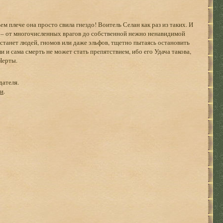
ьем плече она просто свила гнездо! Воитель Селан как раз из таких. И
се – от многочисленных врагов до собственной нежно ненавидимой
встанет людей, гномов или даже эльфов, тщетно пытаясь остановить
 и сама смерть не может стать препятствием, ибо его Удача такова,
Черты.
дателя.
ги
.