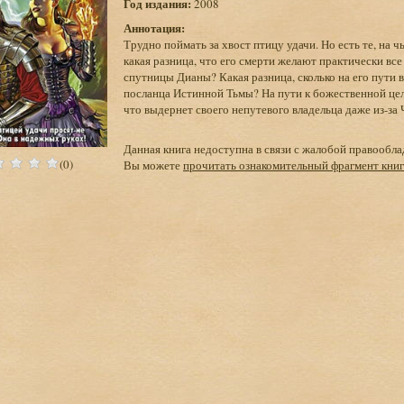
Год издания:
2008
Аннотация:
Трудно поймать за хвост птицу удачи. Но есть те, на ч
какая разница, что его смерти желают практически в
спутницы Дианы? Какая разница, сколько на его пути 
посланца Истинной Тьмы? На пути к божественной цели
что выдернет своего непутевого владельца даже из-за 
Данная книга недоступна в связи с жалобой правообла
(0)
Вы можете
прочитать ознакомительный фрагмент кни