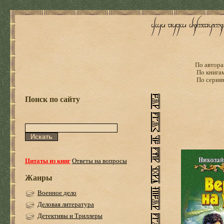
По автора
По книга
По серия
Поиск по сайту
Цитаты из книг
Ответы на вопросы
Жанры
Военное дело
Деловая литература
Детективы и Триллеры