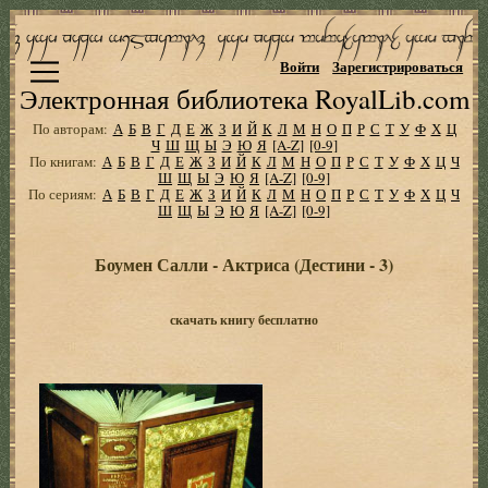
Войти
Зарегистрироваться
Электронная библиотека RoyalLib.com
По авторам:
А
Б
В
Г
Д
Е
Ж
З
И
Й
К
Л
М
Н
О
П
Р
С
Т
У
Ф
Х
Ц
Ч
Ш
Щ
Ы
Э
Ю
Я
[A-Z]
[0-9]
По книгам:
А
Б
В
Г
Д
Е
Ж
З
И
Й
К
Л
М
Н
О
П
Р
С
Т
У
Ф
Х
Ц
Ч
Ш
Щ
Ы
Э
Ю
Я
[A-Z]
[0-9]
По сериям:
А
Б
В
Г
Д
Е
Ж
З
И
Й
К
Л
М
Н
О
П
Р
С
Т
У
Ф
Х
Ц
Ч
Ш
Щ
Ы
Э
Ю
Я
[A-Z]
[0-9]
Боумен Салли - Актриса (Дестини - 3)
скачать книгу бесплатно