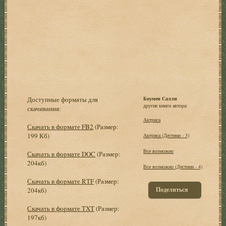
Доступные форматы для
Боумен Салли
другие книги автора:
скачивания:
Актриса
Скачать в формате FB2
(Размер:
199 Кб)
Актриса (Дестини - 3)
Все возможно
Скачать в формате DOC
(Размер:
204кб)
Все возможно (Дестини - 4)
Скачать в формате RTF
(Размер:
Поделиться
204кб)
Скачать в формате TXT
(Размер:
197кб)