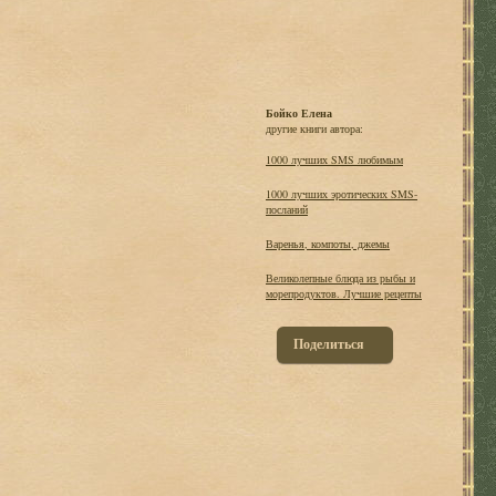
Бойко Елена
другие книги автора:
1000 лучших SMS любимым
1000 лучших эротических SMS-
посланий
Варенья, компоты, джемы
Великолепные блюда из рыбы и
морепродуктов. Лучшие рецепты
Поделиться