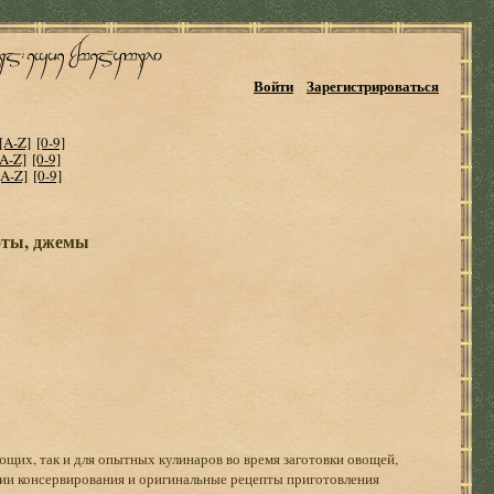
Войти
Зарегистрироваться
[A-Z]
[0-9]
[A-Z]
[0-9]
[A-Z]
[0-9]
оты, джемы
ющих, так и для опытных кулинаров во время заготовки овощей,
гии консервирования и оригинальные рецепты приготовления