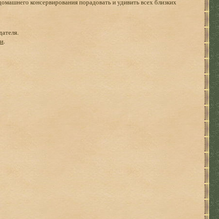
 домашнего консервирования порадовать и удивить всех близких
дателя.
ги
.