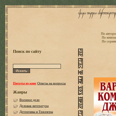
По автора
По книга
По серия
Поиск по сайту
Цитаты из книг
Ответы на вопросы
Жанры
Военное дело
Деловая литература
Детективы и Триллеры