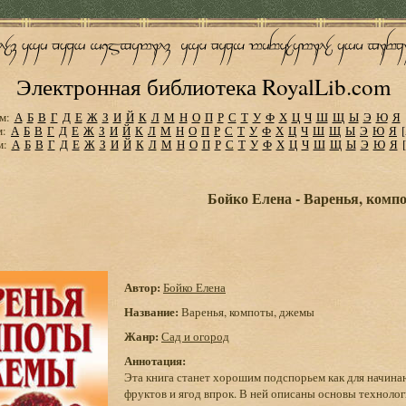
Электронная библиотека RoyalLib.com
м:
А
Б
В
Г
Д
Е
Ж
З
И
Й
К
Л
М
Н
О
П
Р
С
Т
У
Ф
Х
Ц
Ч
Ш
Щ
Ы
Э
Ю
Я
м:
А
Б
В
Г
Д
Е
Ж
З
И
Й
К
Л
М
Н
О
П
Р
С
Т
У
Ф
Х
Ц
Ч
Ш
Щ
Ы
Э
Ю
Я
м:
А
Б
В
Г
Д
Е
Ж
З
И
Й
К
Л
М
Н
О
П
Р
С
Т
У
Ф
Х
Ц
Ч
Ш
Щ
Ы
Э
Ю
Я
Бойко Елена - Варенья, комп
Автор:
Бойко Елена
Название:
Варенья, компоты, джемы
Жанр:
Сад и огород
Аннотация:
Эта книга станет хорошим подспорьем как для начина
фруктов и ягод впрок. В ней описаны основы техноло