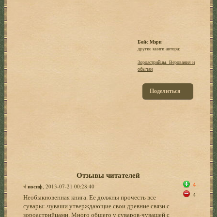
Бойс Мэри
другие книги автора:
Зороастрийцы. Верования и
обычаи
Поделиться
Отзывы читателей
4
√
иосиф
, 2013-07-21 00:28:40
4
Необыкновенная книга. Ее должны прочесть все
сувары:-чуваши утверждающие свои древние связи с
зороастрийцами. Много общего у суваров-чувашей с