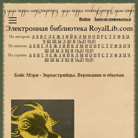
Войти
Зарегистрироваться
Электронная библиотека RoyalLib.com
По авторам:
А
Б
В
Г
Д
Е
Ж
З
И
Й
К
Л
М
Н
О
П
Р
С
Т
У
Ф
Х
Ц
Ч
Ш
Щ
Ы
Э
Ю
Я
[A-Z]
[0-9]
По книгам:
А
Б
В
Г
Д
Е
Ж
З
И
Й
К
Л
М
Н
О
П
Р
С
Т
У
Ф
Х
Ц
Ч
Ш
Щ
Ы
Э
Ю
Я
[A-Z]
[0-9]
По сериям:
А
Б
В
Г
Д
Е
Ж
З
И
Й
К
Л
М
Н
О
П
Р
С
Т
У
Ф
Х
Ц
Ч
Ш
Щ
Ы
Э
Ю
Я
[A-Z]
[0-9]
Бойс Мэри - Зороастрийцы. Верования и обычаи