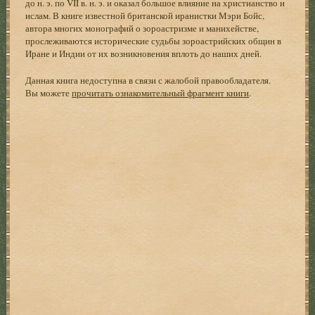
до н. э. по VII в. н. э. и оказал большое влияние на христианство и
ислам. В книге известной британской иранистки Мэри Бойс,
автора многих монографий о зороастризме и манихействе,
прослеживаются исторические судьбы зороастрийских общин в
Иране и Индии от их возникновения вплоть до наших дней.
Данная книга недоступна в связи с жалобой правообладателя.
Вы можете
прочитать ознакомительный фрагмент книги
.