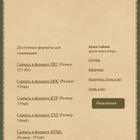
Доступные форматы для
Браун Саймон
другие книги автора:
скачивания:
Государь
Скачать в формате FB2
(Размер:
353 Кб)
Наследство
Наследство. Огонь и меч
Скачать в формате DOC
(Размер:
339кб)
Огонь и меч
Скачать в формате RTF
(Размер:
Поделиться
339кб)
Скачать в формате TXT
(Размер:
346кб)
Скачать в формате HTML
(Размер: 351кб)