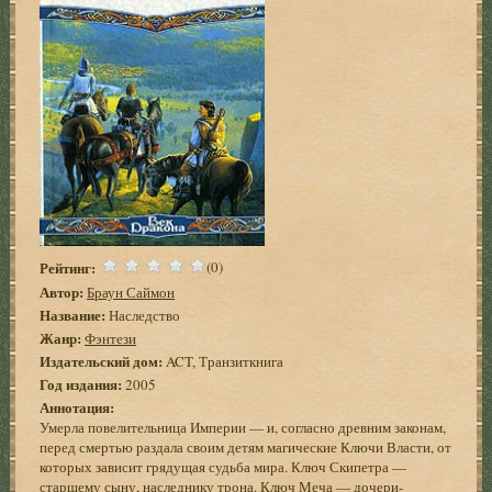
Рейтинг:
(0)
Автор:
Браун Саймон
Название:
Наследство
Жанр:
Фэнтези
Издательский дом:
ACT, Транзиткнига
Год издания:
2005
Аннотация:
Умерла повелительница Империи — и, согласно древним законам,
перед смертью раздала своим детям магические Ключи Власти, от
которых зависит грядущая судьба мира. Ключ Скипетра —
старшему сыну, наследнику трона. Ключ Меча — дочери-