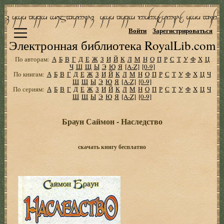
Войти
Зарегистрироваться
Электронная библиотека RoyalLib.com
По авторам:
А
Б
В
Г
Д
Е
Ж
З
И
Й
К
Л
М
Н
О
П
Р
С
Т
У
Ф
Х
Ц
Ч
Ш
Щ
Ы
Э
Ю
Я
[A-Z]
[0-9]
По книгам:
А
Б
В
Г
Д
Е
Ж
З
И
Й
К
Л
М
Н
О
П
Р
С
Т
У
Ф
Х
Ц
Ч
Ш
Щ
Ы
Э
Ю
Я
[A-Z]
[0-9]
По сериям:
А
Б
В
Г
Д
Е
Ж
З
И
Й
К
Л
М
Н
О
П
Р
С
Т
У
Ф
Х
Ц
Ч
Ш
Щ
Ы
Э
Ю
Я
[A-Z]
[0-9]
Браун Саймон - Наследство
скачать книгу бесплатно